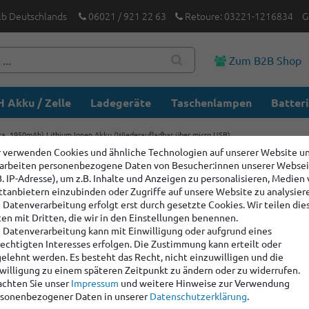
lb Deutschlands
06021 / 921 22 63
Retoure: 03221-1216834
G
Zum B2B Shop
 Akku / Zelle
Ladegeräte
Taschenlampen
Batter
a. 1950mAh) Lithium Ionen Akku (Wiederaufladbar über micro USB)
 verwenden Cookies und ähnliche Technologien auf unserer Website u
arbeiten personenbezogene Daten von Besucher:innen unserer Webse
AA 1,5V 
B. IP-Adresse), um z.B. Inhalte und Anzeigen zu personalisieren, Medien
Ionen Ak
ttanbietern einzubinden oder Zugriffe auf unsere Website zu analysier
 Datenverarbeitung erfolgt erst durch gesetzte Cookies. Wir teilen die
USB)
en mit Dritten, die wir in den Einstellungen benennen.
 Datenverarbeitung kann mit Einwilligung oder aufgrund eines
echtigten Interesses erfolgen. Die Zustimmung kann erteilt oder
Artikelnummer:
1206
elehnt werden. Es besteht das Recht, nicht einzuwilligen und die
willigung zu einem späteren Zeitpunkt zu ändern oder zu widerrufen.
Hersteller
:
Keeppowe
chten Sie unser
Impressum
und weitere Hinweise zur Verwendung
sonenbezogener Daten in unserer
Daten­schutz­erklärung
.
Staffelpreise: