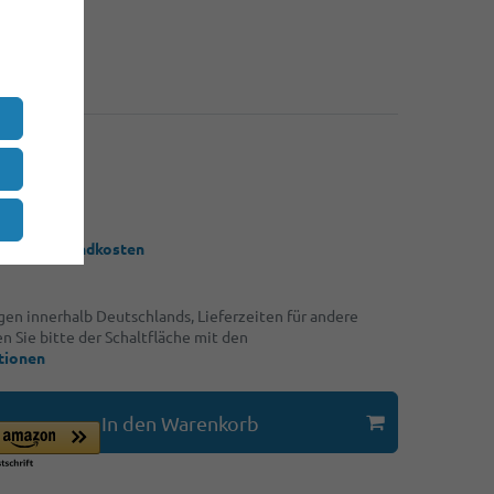
,50 €
,10 €
,80 €
*
UR
 / Stück
 zzgl.
Versandkosten
ngen innerhalb Deutschlands, Lieferzeiten für andere
 Sie bitte der Schaltfläche mit den
tionen
In den Warenkorb