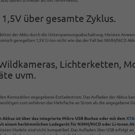
äte) laufen schneller als mit NiMH-Akkus.
1,5V über gesamte Zyklus.
 bittet der Akku durch die Unterspannungsabschaltung. Meisten Anwe
isch geregelten 1,5V Li-Ion nicht wie das der Fall bei NiMH/NiCD Akku
 Wildkameras, Lichterketten, M
äte uvm.
in den Kennzahlen angegebene Entladestrom. Das Aufladen der Akkus ka
s benötigen zum anfahren das Mehrfache an Strom als die angegebene D
n Akkus ist über das integrierte Mikro USB Buchse oder mit dem
XTA
it einem herkömmlichen Ladegerät für NiMH/NiCD oder Li-Ionen Akku
isteten Modele sind nicht kompatibel. Das Aufladen über USB erfolgt a