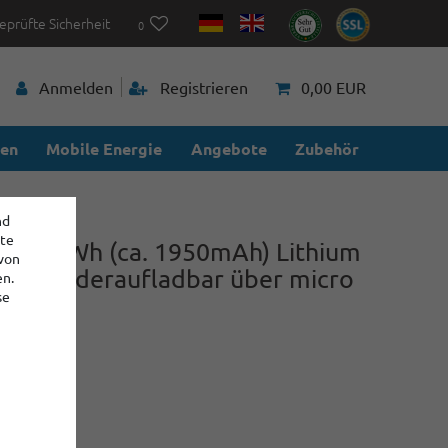
eprüfte Sicherheit
0
Anmelden
Registrieren
0,00 EUR
ien
Mobile Energie
Angebote
Zubehör
nd
ite
2925mWh (ca. 1950mAh) Lithium
 von
ku (Wiederaufladbar über micro
en.
se
6
r