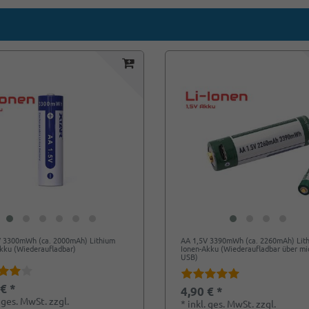
V 3300mWh (ca. 2000mAh) Lithium
AA 1,5V 3390mWh (ca. 2260mAh) Lit
kku (Wiederaufladbar)
Ionen-Akku (Wiederaufladbar über mi
USB)
 € *
4,90 € *
. ges. MwSt.
zzgl.
*
inkl. ges. MwSt.
zzgl.