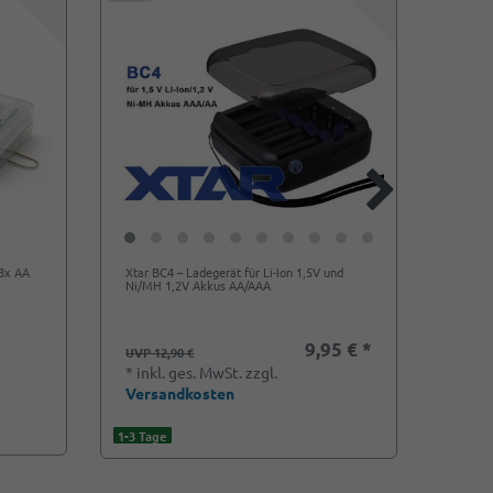
 8x AA
Xtar BC4 – Ladegerät für Li-Ion 1,5V und
Xtar L4
Ni/MH 1,2V Akkus AA/AAA
1,5V 
9,95 € *
UVP 12,90 €
UVP 1
*
inkl. ges. MwSt.
zzgl.
*
ink
Versandkosten
Vers
1-3 Tage
1-3 Tag