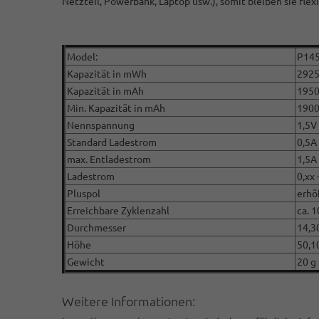
Netzteil, Powerbank, Laptop usw.), somit bleiben sie fle
Model:
P14
Kapazität in mWh
292
Kapazität in mAh
195
Min. Kapazität in mAh
190
Nennspannung
1,5V
Standard Ladestrom
0,5A
max. Entladestrom
1,5A
Ladestrom
0,xx 
Pluspol
erhö
Erreichbare Zyklenzahl
ca. 
Durchmesser
14,3
Höhe
50,1
Gewicht
20 g 
Weitere Informationen: