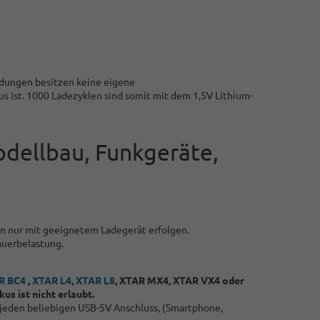
ndungen besitzen keine eigene
s ist. 1000 Ladezyklen sind somit mit dem 1,5V Lithium-
odellbau, Funkgeräte,
nn nur mit geeignetem Ladegerät erfolgen.
auerbelastung.
R BC4
,
XTAR L4
,
XTAR L8
, XTAR MX4, XTAR VX4 oder
s ist nicht erlaubt.
n jeden beliebigen USB-5V Anschluss, (Smartphone,