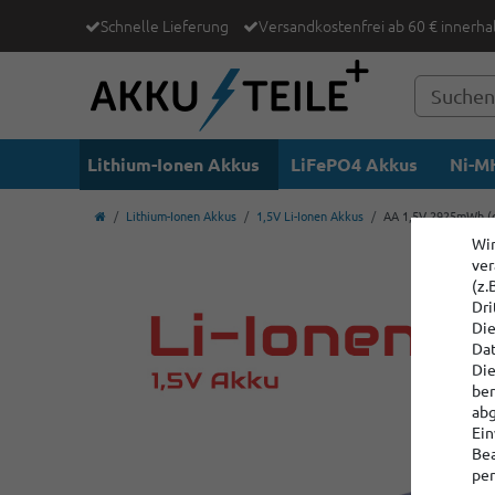
Schnelle Lieferung
Versandkostenfrei ab 60 € innerha
Lithium-Ionen Akkus
LiFePO4 Akkus
Ni-MH
Lithium-Ionen Akkus
1,5V Li-Ionen Akkus
AA 1,5V 2925mWh (c
Wir
ver
(z.
Dri
Die
Dat
Die
ber
abg
Ein
Bea
per