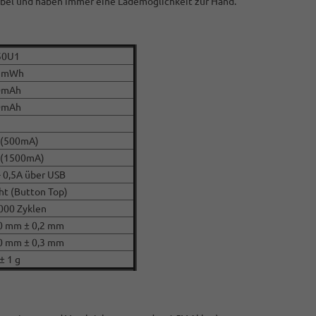
xibel und haben immer eine Lademöglichkeit zur Hand.
50U1
5mWh
0mAh
0mAh
 (500mA)
 (1500mA)
- 0,5A über USB
ht (Button Top)
1000 Zyklen
0 mm ± 0,2 mm
0 mm ± 0,3 mm
± 1 g