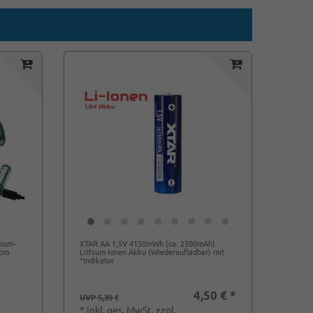
hium-
XTAR AA 1,5V 4150mWh (ca. 2500mAh)
cro
Lithium Ionen Akku (Wiederaufladbar) mit
*Indikator
4,50 € *
UVP 5,39 €
*
inkl. ges. MwSt.
zzgl.