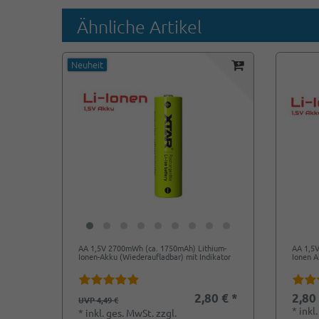
Ähnliche Artikel
Neuheit
AA 1,5V 2700mWh (ca. 1750mAh) Lithium-
AA 1,5
Ionen-Akku (Wiederaufladbar) mit Indikator
Ionen A
2,80 € *
2,80
UVP 4,49 €
*
inkl
*
inkl. ges. MwSt.
zzgl.