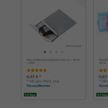
Akku-Aufbewahrungstasche klein 22 × 18 cm
Plastik
– Silber
Akkus
6,45 € *
0,65
*
inkl. ges. MwSt.
zzgl.
*
inkl
Versandkosten
Vers
1-3 Tage
1-3 Tage