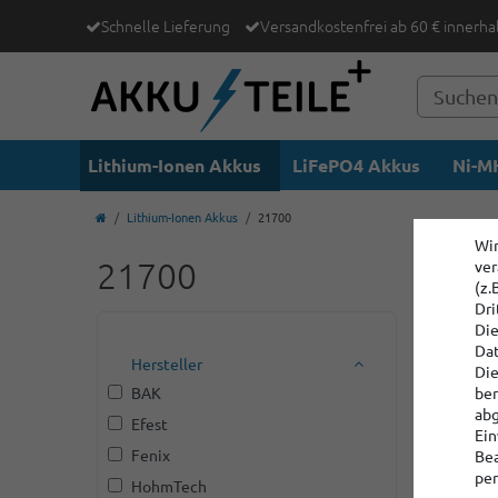
Schnelle Lieferung
Versandkostenfrei ab 60 € innerha
Lithium-Ionen Akkus
LiFePO4 Akkus
Ni-MH
Lithium-Ionen Akkus
21700
Wir
21700
ver
(z.
Dri
Die
Dat
Hersteller
Die
BAK
ber
abg
Efest
Ein
Fenix
Bea
per
HohmTech