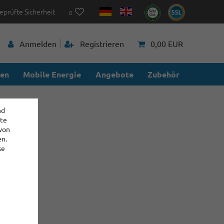
eprüfte Sicherheit
0
Anmelden
Registrieren
0,00 EUR
ien
Mobile Energie
Angebote
Zubehör
nd
ite
 von
en.
se