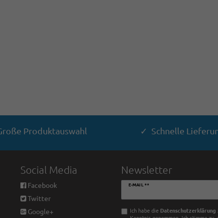
roße Produktauswahl
✓ Schnelle Lieferu
Social Media
Newsletter
Newsletter
Facebook
E-MAIL **
Honig
Twitter
Ich habe die
Daten­schutz­erklärung
Google+
Kenntnis genommen. Ich stimme zu, 