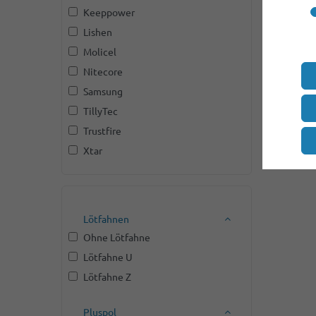
Keeppower
Lishen
Molicel
Nitecore
Samsung
TillyTec
Trustfire
Xtar
Lötfahnen
Ohne Lötfahne
Lötfahne U
Lötfahne Z
Pluspol