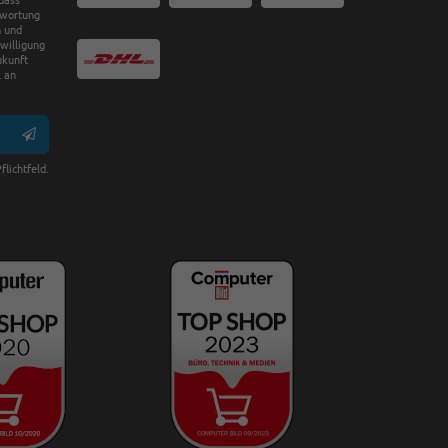
twortung
n und
nwilligung
ukunft
 an
flichtfeld.