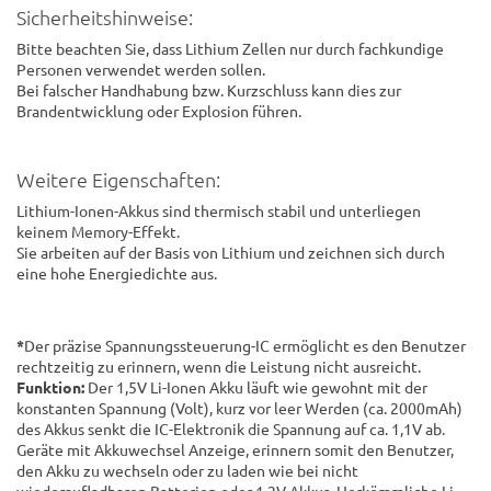
Sicherheitshinweise:
Bitte beachten Sie, dass Lithium Zellen nur durch fachkundige
Personen verwendet werden sollen.
Bei falscher Handhabung bzw. Kurzschluss kann dies zur
Brandentwicklung oder Explosion führen.
Weitere Eigenschaften:
Lithium-Ionen-Akkus sind thermisch stabil und unterliegen
keinem Memory-Effekt.
Sie arbeiten auf der Basis von Lithium und zeichnen sich durch
eine hohe Energiedichte aus.
*
Der präzise Spannungssteuerung-IC ermöglicht es den Benutzer
rechtzeitig zu erinnern, wenn die Leistung nicht ausreicht.
Funktion:
Der 1,5V Li-Ionen Akku läuft wie gewohnt mit der
konstanten Spannung (Volt), kurz vor leer Werden (ca. 2000mAh)
des Akkus senkt die IC-Elektronik die Spannung auf ca. 1,1V ab.
Geräte mit Akkuwechsel Anzeige, erinnern somit den Benutzer,
den Akku zu wechseln oder zu laden wie bei nicht
wiederaufladbaren Batterien oder 1,2V Akkus. Herkömmliche Li-