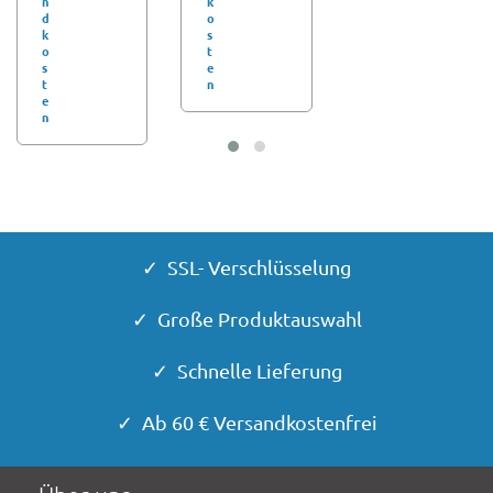
n
k
d
o
k
s
o
t
s
e
t
n
e
n
✓ SSL- Verschlüsselung
✓ Große Produktauswahl
✓ Schnelle Lieferung
✓ Ab 60 € Versandkostenfrei