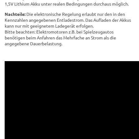
1,5V Lithium Akku unter realen Bedingungen durchaus möglich.
Nachteile:
Die elektronische Regelung erlaubt nur den in den
Kennzahlen angegebenen Entladestrom. Das Aufladen der Akkus
kann nur mit geeignetem Ladegerät erfolgen.
Bitte beachten: Elektromotoren z.B. bei Spielzeugautos
benötigen beim Anfahren das Mehrfache an Strom als die
angegebene Dauerbelastung.