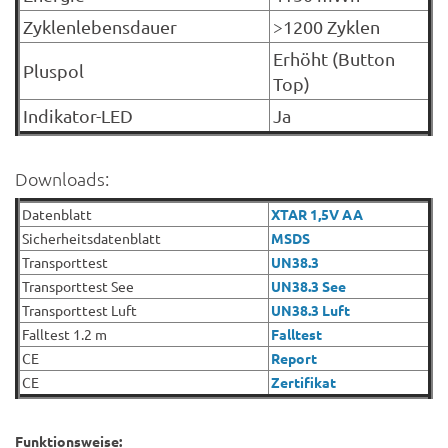
Zyklenlebensdauer
>1200 Zyklen
Erhöht (Button
Pluspol
Top)
Indikator-LED
Ja
Downloads:
Datenblatt
XTAR 1,5V AA
Sicherheitsdatenblatt
MSDS
Transporttest
UN38.3
Transporttest See
UN38.3 See
Transporttest Luft
UN38.3 Luft
Falltest 1.2 m
Falltest
CE
Report
CE
Zertifikat
Funktionsweise: