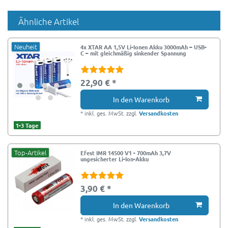
Ähnliche Artikel
Neuheit
4x XTAR AA 1,5V Li-Ionen Akku 3000mAh – USB-
C – mit gleichmäßig sinkender Spannung
22,90 € *
In den Warenkorb
*
inkl. ges. MwSt.
zzgl.
Versandkosten
1-3 Tage
Top-Artikel
Efest IMR 14500 V1 - 700mAh 3,7V
ungesicherter Li-Ion-Akku
3,90 € *
In den Warenkorb
*
inkl. ges. MwSt.
zzgl.
Versandkosten