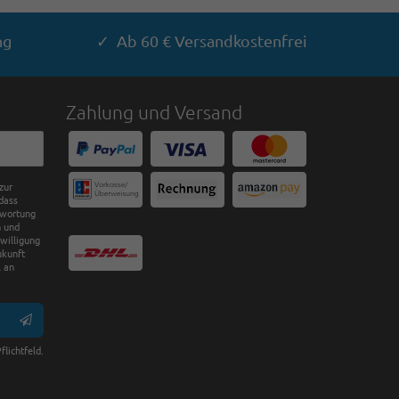
ng
✓ Ab 60 € Versandkostenfrei
Zahlung und Versand
zur
dass
twortung
n und
nwilligung
ukunft
 an
flichtfeld.