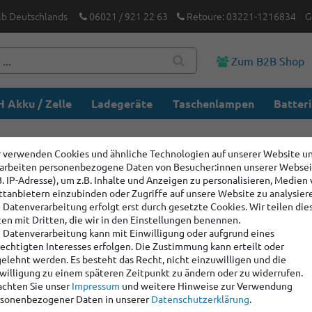
lb Deutschlands
06021 / 921 22 63
Retoure: 03221-1216834
G
Zum B2B Shop
 Akku / Zelle
Ladegeräte
Taschenlampen
Batter
 verwenden Cookies und ähnliche Technologien auf unserer Website u
arbeiten personenbezogene Daten von Besucher:innen unserer Webse
B. IP-Adresse), um z.B. Inhalte und Anzeigen zu personalisieren, Medien
ttanbietern einzubinden oder Zugriffe auf unsere Website zu analysier
 Datenverarbeitung erfolgt erst durch gesetzte Cookies. Wir teilen die
en mit Dritten, die wir in den Einstellungen benennen.
 Datenverarbeitung kann mit Einwilligung oder aufgrund eines
echtigten Interesses erfolgen. Die Zustimmung kann erteilt oder
elehnt werden. Es besteht das Recht, nicht einzuwilligen und die
willigung zu einem späteren Zeitpunkt zu ändern oder zu widerrufen.
chten Sie unser
Impressum
und weitere Hinweise zur Verwendung
sonenbezogener Daten in unserer
Daten­schutz­erklärung
.