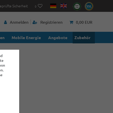
eprüfte Sicherheit
0
Anmelden
Registrieren
0,00 EUR
ien
Mobile Energie
Angebote
Zubehör
nd
ite
 von
en.
se