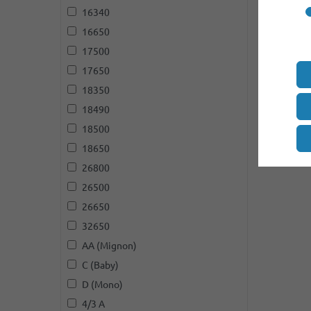
16340
16650
17500
17650
18350
18490
18500
18650
26800
26500
26650
32650
AA (Mignon)
C (Baby)
D (Mono)
4/3 A