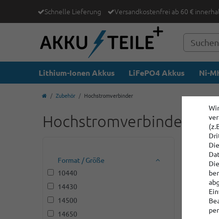
Schnelle Lieferung
Versandkostenfrei ab 60 € innerha
Lithium-Ionen Akkus
LiFePO4 Akkus
Ni-MH
Zubehör
Hochstromverbinder
Wir
Hochstromverbinder
ver
(z.
Dri
Die
Dat
Format / Größe
Die
10440
ber
abg
14430
Ein
14500
Bea
per
14650