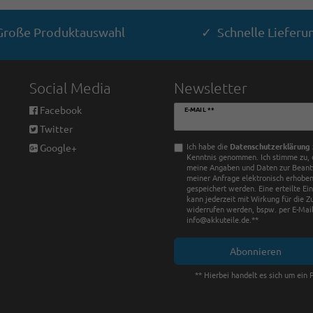
roße Produktauswahl
✓ Schnelle Lieferu
Social Media
Newsletter
Newsletter
Facebook
E-MAIL **
Honig
Twitter
Ich habe die
Daten­schutz­erklärung
Google+
Kenntnis genommen. Ich stimme zu, 
meine Angaben und Daten zur Bean
meiner Anfrage elektronisch erhobe
gespeichert werden. Eine erteilte Ei
kann jederzeit mit Wirkung für die Z
widerrufen werden, bspw. per E-Mail
info@akkuteile.de.**
Abonnieren
** Hierbei handelt es sich um ein P