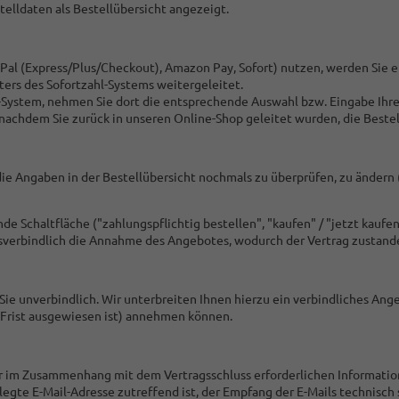
lldaten als Bestellübersicht angezeigt.
ayPal (Express/Plus/Checkout), Amazon Pay, Sofort) nutzen, werden Sie 
ters des Sofortzahl-Systems weitergeleitet.
-System, nehmen Sie dort die entsprechende Auswahl bzw. Eingabe Ihre
nachdem Sie zurück in unseren Online-Shop geleitet wurden, die Bestel
die Angaben in der Bestellübersicht nochmals zu überprüfen, zu ändern 
Schaltfläche ("zahlungspflichtig bestellen", "kaufen" / "jetzt kaufen",
tsverbindlich die Annahme des Angebotes, wodurch der Vertrag zustan
Sie unverbindlich. Wir unterbreiten Ihnen hierzu ein verbindliches Angeb
 Frist ausgewiesen ist) annehmen können.
 im Zusammenhang mit dem Vertragsschluss erforderlichen Informatione
rlegte E-Mail-Adresse zutreffend ist, der Empfang der E-Mails technisc