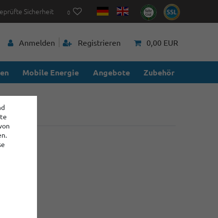
eprüfte Sicherheit
0
Anmelden
Registrieren
0,00 EUR
ien
Mobile Energie
Angebote
Zubehör
nd
ite
 von
en.
se