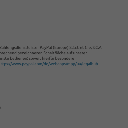
lungsdienstleister PayPal (Europe) S.à.r.l. et Cie, S.C.A.
sprechend bezeichneten Schaltfläche auf unserer
enste bedienen; soweit hierfür besondere
https://www.paypal.com/de/webapps/mpp/ua/legalhub-
t.