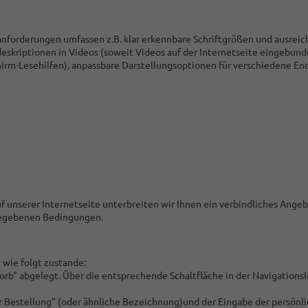
forderungen umfassen z.B. klar erkennbare Schriftgrößen und ausreich
odeskriptionen in Videos (soweit Videos auf der Internetseite eingebunde
hirm-Lesehilfen), anpassbare Darstellungsoptionen für verschiedene En
f unserer Internetseite unterbreiten wir Ihnen ein verbindliches Ange
gegebenen Bedingungen.
wie folgt zustande:
" abgelegt. Über die entsprechende Schaltfläche in der Navigationsl
r Bestellung"
(oder ähnliche Bezeichnung)
und der Eingabe der persönl