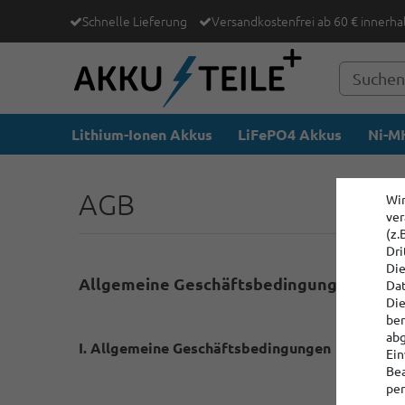
Schnelle Lieferung
Versandkostenfrei ab 60 € innerha
Lithium-Ionen Akkus
LiFePO4 Akkus
Ni-MH
AGB
Wir
ver
(z.
Dri
Die
Allgemeine Geschäftsbedingungen und 
Dat
Die
ber
abg
I. Allgemeine Geschäftsbedingungen
Ein
Bea
per