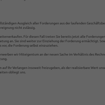
llständigen Ausgleich aller Forderungen aus der laufenden Geschäftsb
reignung nicht zulässig.
iterverkaufen. Für diesen Fall treten Sie bereits jetzt alle Forderung
etung an. Sie sind weiter zur Einziehung der Forderung ermächtigt. Sow
vor, die Forderung selbst einzuziehen.
erwerben wir Miteigentum an der neuen Sache im Verhältnis des Rech
tung.
n auf Ihr Verlangen insoweit freizugeben, als der realisierbare Wert un
iten obliegt uns.