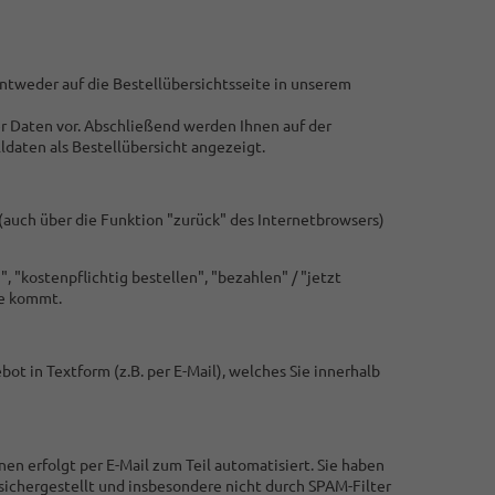
entweder auf die Bestellübersichtsseite in unserem
r Daten vor. Abschließend werden Ihnen auf der
ldaten als Bestellübersicht angezeigt.
(auch über die Funktion "zurück" des Internetbrowsers)
 "kostenpflichtig bestellen", "bezahlen" / "jetzt
de kommt.
ot in Textform (z.B. per E-Mail), welches Sie innerhalb
n erfolgt per E-Mail zum Teil automatisiert. Sie haben
h sichergestellt und insbesondere nicht durch SPAM-Filter