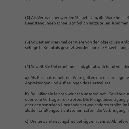
(2)
Als Verbraucher werden Sie gebeten, die Ware bei Li
Beanstandungen schnellstmöglich mitzuteilen. Kommen Si
(3)
Soweit ein Merkmal der Ware von den objektiven Anfor
selbige in Kenntnis gesetzt wurden und die Abweichung 
(4)
Soweit Sie Unternehmer sind, gilt abweichend von d
a)
Als Beschaffenheit der Ware gelten nur unsere eigene
Anpreisungen und Äußerungen des Herstellers.
b)
Bei Mängeln leisten wir nach unserer Wahl Gewähr du
oder vom Vertrag zurücktreten. Die Mängelbeseitigung gi
oder den sonstigen Umständen etwas anderes ergibt. Im F
als den Erfüllungsort entstehen, sofern die Verbringun
c)
Die Gewährleistungsfrist beträgt ein Jahr ab Ablieferu