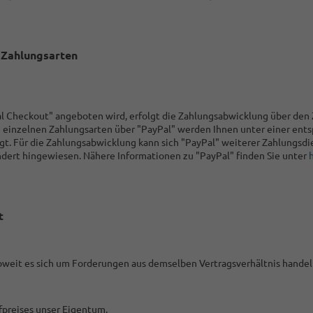
 Zahlungsarten
l Checkout" angeboten wird, erfolgt die Zahlungsabwicklung über den Zah
e einzelnen Zahlungsarten über "PayPal" werden Ihnen unter einer ent
t. Für die Zahlungsabwicklung kann sich "PayPal" weiterer Zahlungsdi
dert hingewiesen. Nähere Informationen zu "PayPal" finden Sie unter
t
oweit es sich um Forderungen aus demselben Vertragsverhältnis handel
fpreises unser Eigentum.