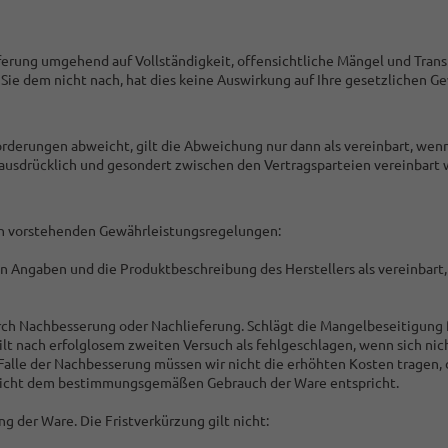
eferung umgehend auf Vollständigkeit, offensichtliche Mängel und Tra
e dem nicht nach, hat dies keine Auswirkung auf Ihre gesetzlichen G
derungen abweicht, gilt die Abweichung nur dann als vereinbart, wenn
ausdrücklich und gesondert zwischen den Vertragsparteien vereinbart 
en vorstehenden Gewährleistungsregelungen:
n Angaben und die Produktbeschreibung des Herstellers als vereinbart,
rch Nachbesserung oder Nachlieferung. Schlägt die Mangelbeseitigung 
lt nach erfolglosem zweiten Versuch als fehlgeschlagen, wenn sich nic
alle der Nachbesserung müssen wir nicht die erhöhten Kosten tragen, 
g nicht dem bestimmungsgemäßen Gebrauch der Ware entspricht.
ng der Ware. Die Fristverkürzung gilt nicht: