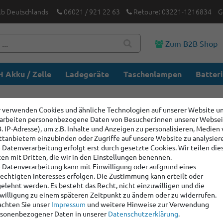
lb Deutschlands
06021 / 921 22 63
Retoure: 03221-1216834
G
Zum B2B Shop
 Akku / Zelle
Ladegeräte
Taschenlampen
Batter
 verwenden Cookies und ähnliche Technologien auf unserer Website u
arbeiten personenbezogene Daten von Besucher:innen unserer Webse
B. IP-Adresse), um z.B. Inhalte und Anzeigen zu personalisieren, Medien
ttanbietern einzubinden oder Zugriffe auf unsere Website zu analysier
 Datenverarbeitung erfolgt erst durch gesetzte Cookies. Wir teilen die
Kundeninformationen
en mit Dritten, die wir in den Einstellungen benennen.
 Datenverarbeitung kann mit Einwilligung oder aufgrund eines
echtigten Interesses erfolgen. Die Zustimmung kann erteilt oder
elehnt werden. Es besteht das Recht, nicht einzuwilligen und die
willigung zu einem späteren Zeitpunkt zu ändern oder zu widerrufen.
chten Sie unser
Impressum
und weitere Hinweise zur Verwendung
sonenbezogener Daten in unserer
Daten­schutz­erklärung
.