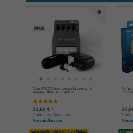
Opus BT-C700 intelligentes Ladegerät für
Panaso
AA/AAA, NIMH, NiCd Akkus
Charge
23,90 € *
32,9
*
inkl. ges. MwSt.
zzgl.
*
inkl
Versandkosten
Vers
Ausverkauft. Bald wieder verfügbar.
1-3 Tage