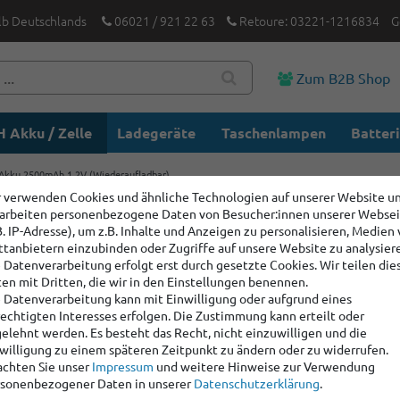
lb Deutschlands
06021 / 921 22 63
Retoure: 03221-1216834
G
Zum B2B Shop
 Akku / Zelle
Ladegeräte
Taschenlampen
Batter
kku 2500mAh 1,2V (Wiederaufladbar)
 verwenden Cookies und ähnliche Technologien auf unserer Website u
arbeiten personenbezogene Daten von Besucher:innen unserer Webse
XTAR AA 
B. IP-Adresse), um z.B. Inhalte und Anzeigen zu personalisieren, Medien
2500mAh 
ttanbietern einzubinden oder Zugriffe auf unsere Website zu analysier
 Datenverarbeitung erfolgt erst durch gesetzte Cookies. Wir teilen die
en mit Dritten, die wir in den Einstellungen benennen.
 Datenverarbeitung kann mit Einwilligung oder aufgrund eines
Artikelnummer:
6001
echtigten Interesses erfolgen. Die Zustimmung kann erteilt oder
Hersteller
:
Xtar
elehnt werden. Es besteht das Recht, nicht einzuwilligen und die
willigung zu einem späteren Zeitpunkt zu ändern oder zu widerrufen.
Artikelpaket Inhalt:
chten Sie unser
Impressum
und weitere Hinweise zur Verwendung
4 x
XTAR AA LR6 NIM
sonenbezogener Daten in unserer
Daten­schutz­erklärung
.