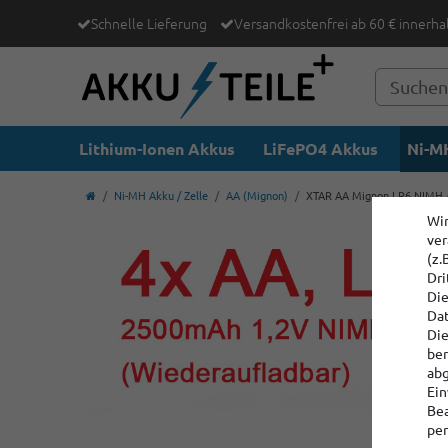
Schnelle Lieferung
Versandkostenfrei ab 60 € innerha
Lithium-Ionen Akkus
LiFePO4 Akkus
Ni-MH
Ni-MH Akku / Zelle
AA (Mignon)
XTAR AA Mignon LR6 NIMH A
Wir
ver
(z.
Dri
Die
Dat
Die
ber
abg
Ein
Bea
per