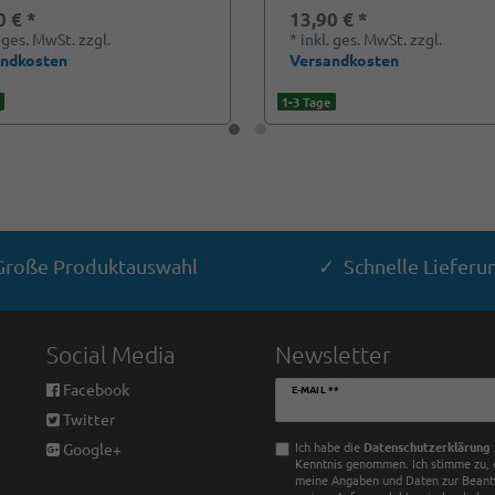
0 € *
13,90 € *
. ges. MwSt.
zzgl.
*
inkl. ges. MwSt.
zzgl.
andkosten
Versandkosten
1-3 Tage
roße Produktauswahl
✓ Schnelle Lieferu
Social Media
Newsletter
Newsletter
Facebook
E-MAIL **
Honig
Twitter
Ich habe die
Daten­schutz­erklärung
Google+
Kenntnis genommen. Ich stimme zu, 
meine Angaben und Daten zur Bean