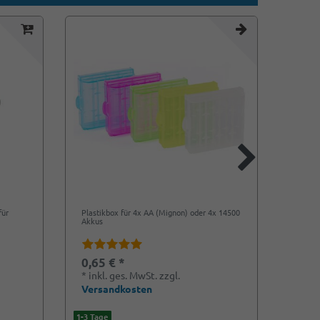
für
Plastikbox für 4x AA (Mignon) oder 4x 14500
SkyRC 
Akkus
Ladege
0,65 € *
26,9
*
inkl. ges. MwSt.
zzgl.
*
ink
Versandkosten
Vers
1-3 Tage
1-3 Tag