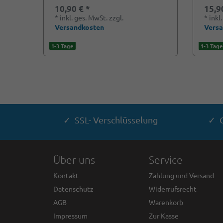
10,90 € *
15,9
*
inkl. ges. MwSt.
zzgl.
*
inkl
Versandkosten
Vers
1-3 Tage
1-3 Tage
✓ SSL- Verschlüsselung
✓ G
Über uns
Service
Kontakt
Zahlung und Versand
Datenschutz
Widerrufsrecht
AGB
Warenkorb
Impressum
Zur Kasse