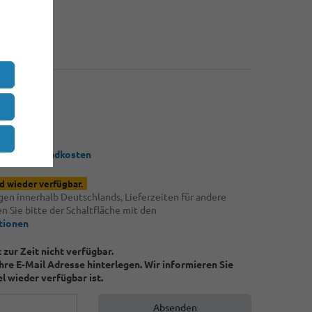
99 €
59 €
*
EUR
€ / Stück
 zzgl.
Versandkosten
d wieder verfügbar.
ngen innerhalb Deutschlands, Lieferzeiten für andere
 Sie bitte der Schaltfläche mit den
tionen
t zur Zeit nicht verfügbar.
Ihre E-Mail Adresse hinterlegen. Wir informieren Sie
el wieder verfügbar ist.
Absenden