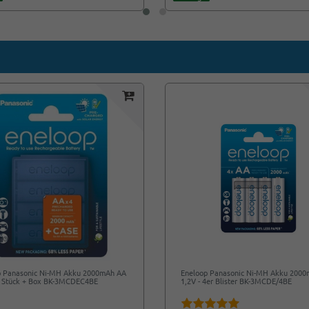
p Panasonic Ni-MH Akku 2000mAh AA
Eneloop Panasonic Ni-MH Akku 200
 4 Stück + Box BK-3MCDEC4BE
1,2V - 4er Blister BK-3MCDE/4BE