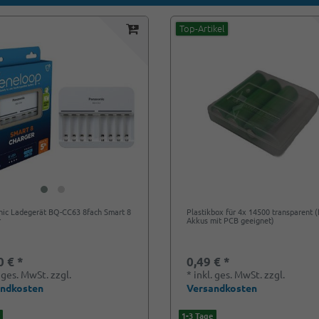
Top-Artikel
nic Ladegerät BQ-CC63 8fach Smart 8
Plastikbox für 4x 14500 transparent (
r
Akkus mit PCB geeignet)
0 € *
0,49 € *
. ges. MwSt.
zzgl.
*
inkl. ges. MwSt.
zzgl.
andkosten
Versandkosten
1-3 Tage