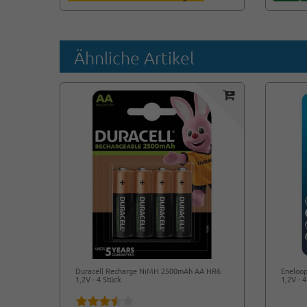
Ähnliche Artikel
Duracell Recharge NiMH 2500mAh AA HR6
Eneloo
1,2V - 4 Stück
1,2V -