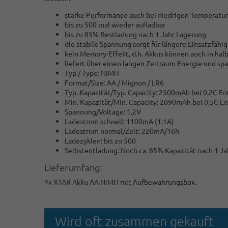
starke Performance auch bei niedrigen Temperature
bis zu 500 mal wieder aufladbar
bis zu 85% Restladung nach 1 Jahr Lagerung
die stabile Spannung sorgt für längere Einsatzfähigk
kein Memory-Effekt, d.h. Akkus können auch in hal
liefert über einen langen Zeitraum Energie und sp
Typ / Type: NiMH
Format/Size: AA / Mignon / LR6
Typ. Kapazität/Typ. Capacity: 2500mAh bei 0,2C E
Min. Kapazität/Min. Capacity: 2090mAh bei 0,5C E
Spannung/Voltage: 1,2V
Ladestrom schnell: 1100mA (1,1A)
Ladestrom normal/Zeit: 220mA/16h
Ladezyklen: bis zu 500
Selbstentladung: Noch ca. 85% Kapazität nach 1 Ja
Lieferumfang:
4x XTAR Akku AA NiMH mit Aufbewahrungsbox.
Wird oft zusammen gekauft