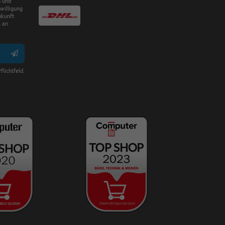
n und
nwilligung
ukunft
 an
flichtfeld.