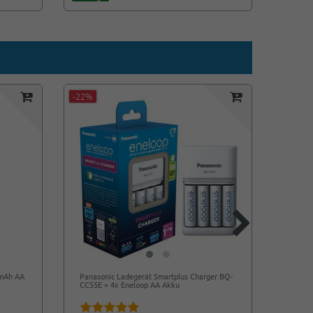
-22%
0mAh AA
Panasonic Ladegerät Smartplus Charger BQ-
Varta 
CC55E + 4x Eneloop AA Akku
MH 1,2