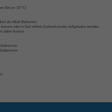
n (bis zu -20 °C)
eit als Alkali-Batterien
b leerem oder in fast vollem Zustand wieder aufgeladen werden
art dabei Kosten
ntladestrom
ntladestrom
hr