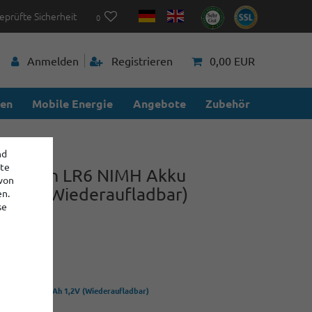
eprüfte Sicherheit
0
Anmelden
Registrieren
0,00 EUR
ien
Mobile Energie
Angebote
Zubehör
nd
ite
Mignon LR6 NIMH Akku
 von
1,2V (Wiederaufladbar)
en.
se
29
H Akku 2600mAh 1,2V (Wiederaufladbar)