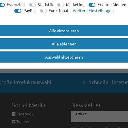
Essenziell
Statistik
Marketing
Externe Medien
PayPal
Funktional
Weitere Einstellungen
Alle akzeptieren
Alle ablehnen
Auswahl akzeptieren
roße Produktauswahl
✓ Schnelle Lieferu
Social Media
Newsletter
Newsletter
Facebook
E-MAIL **
Honig
Twitter