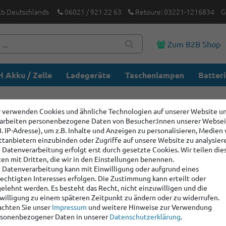
lb Deutschlands
06021 / 921 22 63
Retoure: 03221-1216834
G
Zum B2B Shop
 Akku / Zelle
Ladegeräte
Taschenlampen
Batter
 verwenden Cookies und ähnliche Technologien auf unserer Website u
arbeiten personenbezogene Daten von Besucher:innen unserer Webse
B. IP-Adresse), um z.B. Inhalte und Anzeigen zu personalisieren, Medien
ttanbietern einzubinden oder Zugriffe auf unsere Website zu analysier
 Datenverarbeitung erfolgt erst durch gesetzte Cookies. Wir teilen die
en mit Dritten, die wir in den Einstellungen benennen.
 Datenverarbeitung kann mit Einwilligung oder aufgrund eines
echtigten Interesses erfolgen. Die Zustimmung kann erteilt oder
elehnt werden. Es besteht das Recht, nicht einzuwilligen und die
willigung zu einem späteren Zeitpunkt zu ändern oder zu widerrufen.
chten Sie unser
Impressum
und weitere Hinweise zur Verwendung
sonenbezogener Daten in unserer
Daten­schutz­erklärung
.