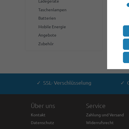
Ladegeräte
Taschenlampen
Batterien
Mobile Energie
Angebote
Zubehör
✓ SSL- Verschlüsselung
✓ G
Über uns
Service
Kontakt
Zahlung und Versand
Datenschutz
Widerrufsrecht