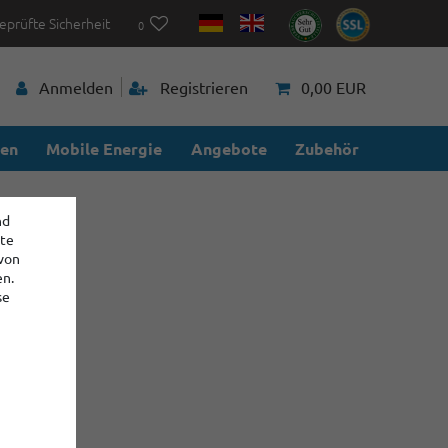
eprüfte Sicherheit
0
Anmelden
Registrieren
0,00 EUR
ien
Mobile Energie
Angebote
Zubehör
nd
ite
 von
en.
se