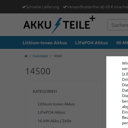
Schnelle Lieferung
Versandkostenfrei ab 60 € innerha
Lithium-Ionen Akkus
LiFePO4 Akkus
Ni-MH
Marktplatz
14500
Wir
14500
ver
(z.
Dri
Die
Dat
KATEGORIEN
Die
ber
Lithium-Ionen Akkus
abg
Ein
LiFePO4 Akkus
Bea
Ni-MH Akku / Zelle
per