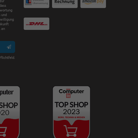
zur
dass
twortung
n und
nwilligung
ukunft
 an
flichtfeld.