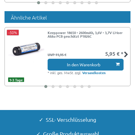
Ähnliche Artikel
-50%
Keeppower 18650 - 2600mAh, 3,6V - 3,7V Li-Ion-
Akku PCB geschützt P1826C
5,95 € *
UVP 11,95 €
In den Warenkorb
*
inkl. ges. MwSt.
zzgl.
Versandkosten
1-3 Tage
✓ SSL- Verschlüsselung
✓ Große Produktauswahl