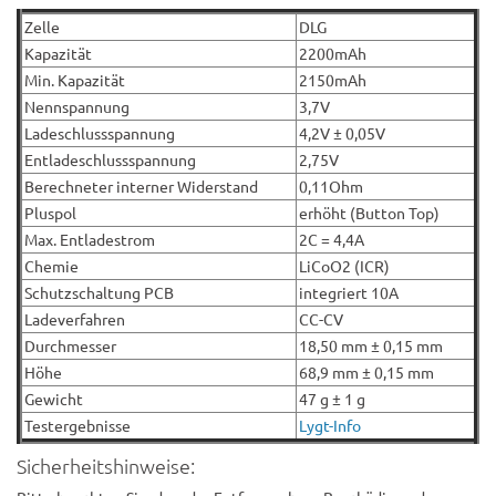
Zelle
DLG
Kapazität
2200mAh
Min. Kapazität
2150mAh
Nennspannung
3,7V
Ladeschlussspannung
4,2V ± 0,05V
Entladeschlussspannung
2,75V
Berechneter interner Widerstand
0,11Ohm
Pluspol
erhöht (Button Top)
Max. Entladestrom
2C = 4,4A
Chemie
LiCoO2 (ICR)
Schutzschaltung PCB
integriert 10A
Ladeverfahren
CC-CV
Durchmesser
18,50 mm ± 0,15 mm
Höhe
68,9 mm ± 0,15 mm
Gewicht
47 g ± 1 g
Testergebnisse
Lygt-Info
Sicherheitshinweise: