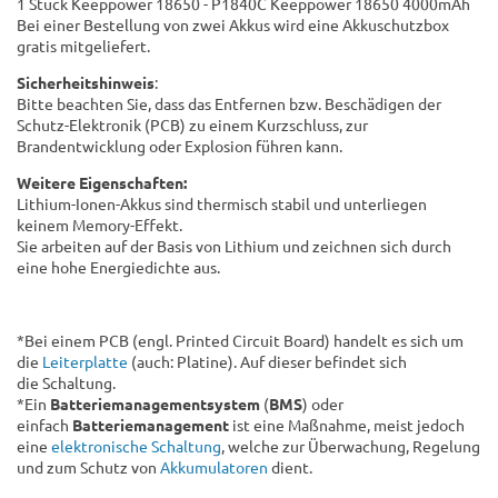
1 Stück Keeppower 18650 - P1840C Keeppower 18650 4000mAh
Bei einer Bestellung von zwei Akkus wird eine Akkuschutzbox
gratis mitgeliefert.
Sicherheitshinweis
:
Bitte beachten Sie, dass das Entfernen bzw. Beschädigen der
Schutz-Elektronik (PCB) zu einem Kurzschluss, zur
Brandentwicklung oder Explosion führen kann.
Weitere Eigenschaften:
Lithium-Ionen-Akkus sind thermisch stabil und unterliegen
keinem Memory-Effekt.
Sie arbeiten auf der Basis von Lithium und zeichnen sich durch
eine hohe Energiedichte aus.
*Bei einem PCB (engl. Printed Circuit Board) handelt es sich um
die
Leiterplatte
(auch: Platine). Auf dieser befindet sich
die Schaltung.
*Ein
Batteriemanagementsystem
(
BMS
) oder
einfach
Batteriemanagement
ist eine Maßnahme, meist jedoch
eine
elektronische Schaltung
, welche zur Überwachung, Regelung
und zum Schutz von
Akkumulatoren
dient.