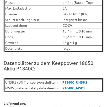
Pluspol
erhöht (Button Top)
Max. Entladestrom
8A
Chemie
LiCoNiAlO2 (ICR)
Schutzschaltung *PCB
integriert bis 8A
Ladeverfahren
CC-CV
Durchmesser
18,7 mm ± 0,10 mm
Höhe
69,2 mm ± 0,15 mm
Gewicht
48 g ± 1 g
Datenblatt
folgt
Datenblätter zu dem Keeppower 18650
Akku P1840C:
UN38.3 (
UN Transportvorschriften)
P1840C_UN38.3
MSDS (
material safety data sheets)
P1840C_MSDS
Lieferumfang: