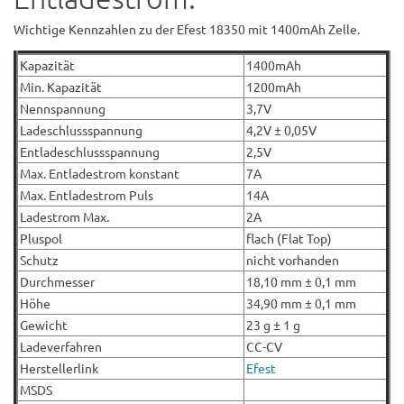
Wichtige Kennzahlen zu der Efest 18350 mit 1400mAh Zelle.
Kapazität
1400mAh
Min. Kapazität
1200mAh
Nennspannung
3,7V
Ladeschlussspannung
4,2V ± 0,05V
Entladeschlussspannung
2,5V
Max. Entladestrom konstant
7A
Max. Entladestrom Puls
14A
Ladestrom Max.
2A
Pluspol
flach (Flat Top)
Schutz
nicht vorhanden
Durchmesser
18,10 mm ± 0,1 mm
Höhe
34,90 mm ± 0,1 mm
Gewicht
23 g ± 1 g
Ladeverfahren
CC-CV
Herstellerlink
Efest
MSDS