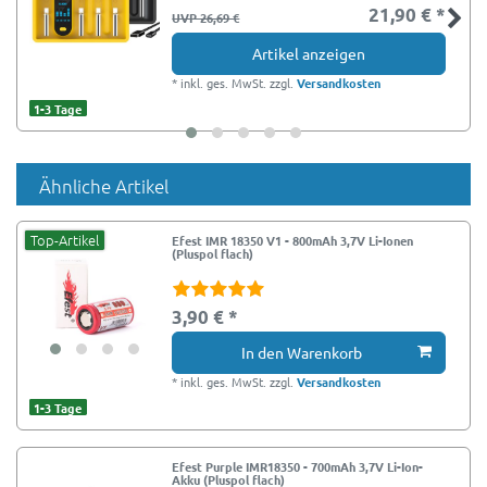
21,90 € *
UVP 26,69 €
Artikel anzeigen
*
inkl. ges. MwSt.
zzgl.
Versandkosten
1-3 Tage
Ähnliche Artikel
Top-Artikel
Efest IMR 18350 V1 - 800mAh 3,7V Li-Ionen
(Pluspol flach)
3,90 € *
In den Warenkorb
*
inkl. ges. MwSt.
zzgl.
Versandkosten
1-3 Tage
Efest Purple IMR18350 - 700mAh 3,7V Li-Ion-
Akku (Pluspol flach)