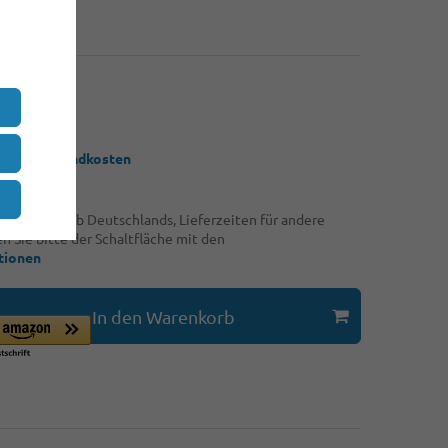
,25 €
*
UR
 zzgl.
Versandkosten
ngen innerhalb Deutschlands, Lieferzeiten für andere
 Sie bitte der Schaltfläche mit den
tionen
In den Warenkorb