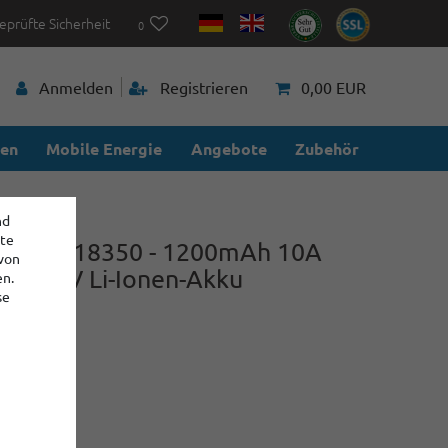
eprüfte Sicherheit
0
Anmelden
Registrieren
0,00 EUR
ien
Mobile Energie
Angebote
Zubehör
nd
ite
r IMR18350 - 1200mAh 10A
 von
6V - 3,7V Li-Ionen-Akku
en.
se
5
r
,40 €