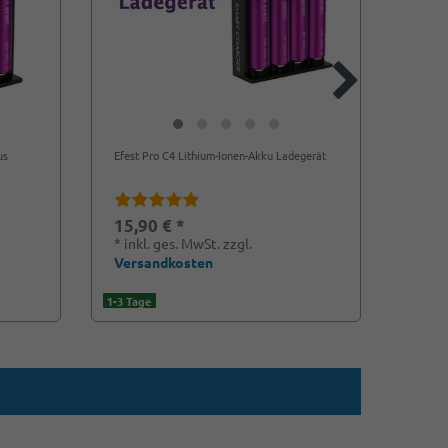
us
Efest Pro C4 Lithium-Ionen-Akku Ladegerät
KeepPo
Ladege
15,90 € *
7,90
*
inkl. ges. MwSt.
zzgl.
*
ink
Versandkosten
Vers
1-3 Tage
1-3 Tag