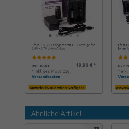
Efest LUC V2 Ladegerät mit LCD Anzeige für
Efest L
3,6V - 3,7V Li-Ion-Akkus
Ionen 
19,90 € *
UVP 36,90 €
UVP 39
*
inkl. ges. MwSt.
zzgl.
*
inkl
Versandkosten
Vers
Ausverkauft. Bald wieder verfügbar.
Ausverka
Ähnliche Artikel