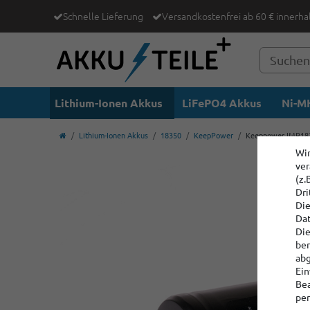
Schnelle Lieferung
Versandkostenfrei ab 60 € innerha
Lithium-Ionen Akkus
LiFePO4 Akkus
Ni-MH
Lithium-Ionen Akkus
18350
KeepPower
Keeppower IMR1835
Wir
ver
(z.
Dri
Die
Dat
Die
ber
abg
Ein
Bea
per