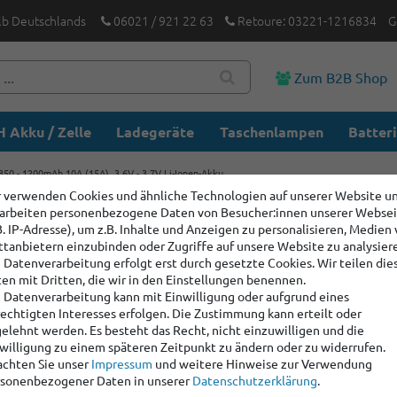
lb Deutschlands
06021 / 921 22 63
Retoure: 03221-1216834
G
Zum B2B Shop
 Akku / Zelle
Ladegeräte
Taschenlampen
Batter
0 - 1200mAh 10A (15A), 3,6V - 3,7V Li-Ionen-Akku
 verwenden Cookies und ähnliche Technologien auf unserer Website u
arbeiten personenbezogene Daten von Besucher:innen unserer Webse
Keeppowe
B. IP-Adresse), um z.B. Inhalte und Anzeigen zu personalisieren, Medien
(15A), 3,
ttanbietern einzubinden oder Zugriffe auf unsere Website zu analysier
 Datenverarbeitung erfolgt erst durch gesetzte Cookies. Wir teilen die
en mit Dritten, die wir in den Einstellungen benennen.
 Datenverarbeitung kann mit Einwilligung oder aufgrund eines
Artikelnummer:
1200
echtigten Interesses erfolgen. Die Zustimmung kann erteilt oder
Hersteller
:
Keeppowe
elehnt werden. Es besteht das Recht, nicht einzuwilligen und die
willigung zu einem späteren Zeitpunkt zu ändern oder zu widerrufen.
chten Sie unser
Impressum
und weitere Hinweise zur Verwendung
Staffelpreise:
sonenbezogener Daten in unserer
Daten­schutz­erklärung
.
Ab Menge: 8
4