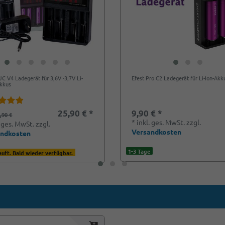
UC V4 Ladegerät für 3,6V -3,7V Li-
Efest Pro C2 Ladegerät für Li-Ion-Akk
Akkus
25,90 € *
9,90 € *
,90 €
*
inkl. ges. MwSt.
zzgl.
. ges. MwSt.
zzgl.
Versandkosten
andkosten
1-3 Tage
uft. Bald wieder verfügbar.