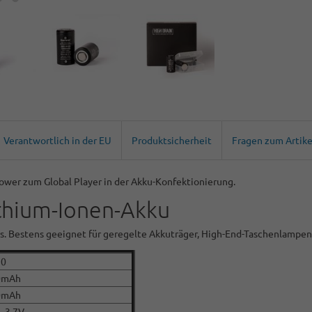
Verantwortlich in der EU
Produktsicherheit
Fragen zum Artike
er zum Global Player in der Akku-Konfektionierung.
hium-Ionen-Akku
Ds. Bestens geeignet für geregelte Akkuträger, High-End-Taschenlampe
50
0mAh
0mAh
- 3,7V