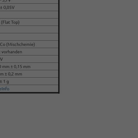
 ± 0,05V
 (Flat Top)
Co (Mischchemie)
t vorhanden
CV
0 mm ± 0,15 mm
m ± 0,2 mm
± 1 g
eInfo