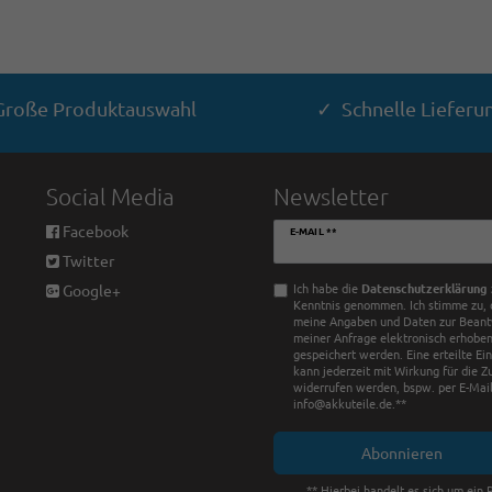
roße Produktauswahl
✓ Schnelle Lieferu
Social Media
Newsletter
Newsletter
Facebook
E-MAIL **
Honig
Twitter
Ich habe die
Daten­schutz­erklärung
Google+
Kenntnis genommen. Ich stimme zu, 
meine Angaben und Daten zur Bean
meiner Anfrage elektronisch erhobe
gespeichert werden. Eine erteilte Ei
kann jederzeit mit Wirkung für die Z
widerrufen werden, bspw. per E-Mail
info@akkuteile.de.**
Abonnieren
** Hierbei handelt es sich um ein P