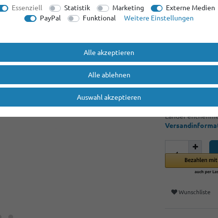
Ab Menge: 12
4
Essenziell
Statistik
Marketing
Externe Medien
PayPal
Funktional
Weitere Einstellungen
4,65 E
Alle akzeptieren
Inhalt
1
Stück
Alle ablehnen
* inkl. ges. MwSt.
Auswahl akzeptieren
1-3 Tage
*gilt für Lieferu
Länder entnehmen
Versandinforma
Wunschliste