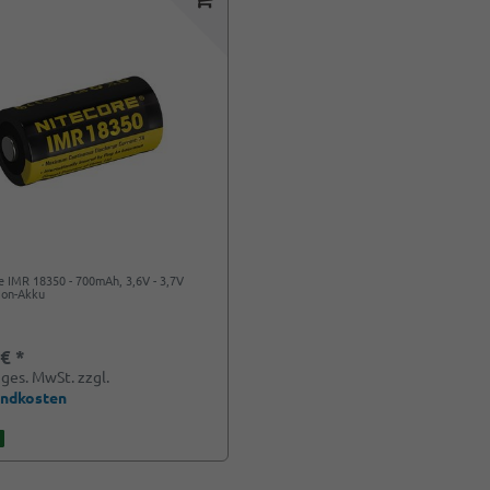
e IMR 18350 - 700mAh, 3,6V - 3,7V
-Ion-Akku
 € *
. ges. MwSt.
zzgl.
andkosten