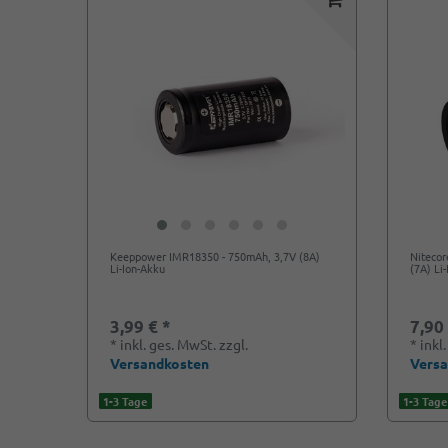
Keeppower IMR18350 - 750mAh, 3,7V (8A)
Nitecor
Li-Ion-Akku
(7A) Li
3,99 € *
7,90
*
inkl. ges. MwSt.
zzgl.
*
inkl
Versandkosten
Vers
1-3 Tage
1-3 Tage