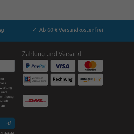
ng
✓ Ab 60 € Versandkostenfrei
Zahlung und Versand
zur
dass
twortung
n und
nwilligung
ukunft
 an
flichtfeld.