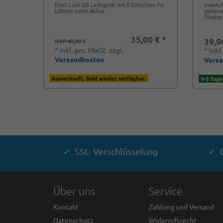
Efest Lush Q8 Ladegerät mit 8 Schächten für
everAct
Lithium Ionen Akkus
gesteue
Display
35,00 € *
39,9
UVP 49,90 €
*
inkl. ges. MwSt.
zzgl.
*
inkl
Versandkosten
Vers
Ausverkauft. Bald wieder verfügbar.
1-3 Tage
✓ SSL- Verschlüsselung
✓ G
Über uns
Service
Kontakt
Zahlung und Versand
Datenschutz
Widerrufsrecht