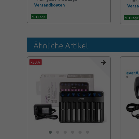
Versandkosten
Vers
1-3 Tage
1-3 Tage
Ähnliche Artikel
-30%