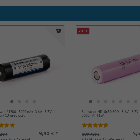
-30%
er 21700 - 5000mAh, 3,6V - 3,7V Li-
Samsung INR18650-30Q - 3,6V - 3,7V,
u PCB geschützt
3000mAh (15A)
9,90 € *
5,5
,90 €
UVP 7,90 €
. ges. MwSt.
zzgl.
*
inkl. ges. MwSt.
zzgl.