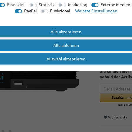
Essenziell
Statistik
Marketing
Externe Medien
Inhalt
1
Stück
PayPal
Funktional
Weitere Einstellungen
Grundpreis
48,90 
* inkl. ges. MwSt.
Alle akzeptieren
Ausverkauft. Bal
*gilt für Lieferu
Alle ablehnen
Länder entnehmen
Versandinforma
Auswahl akzeptieren
Dieser Artikel is
Sie können hier 
sobald der Artik
Wunschliste