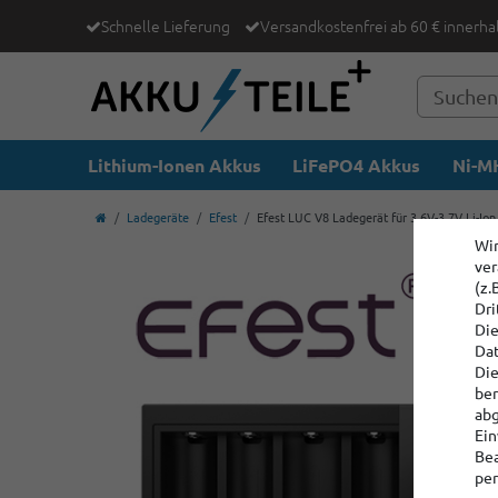
Schnelle Lieferung
Versandkostenfrei ab 60 € innerha
Lithium-Ionen Akkus
LiFePO4 Akkus
Ni-MH
Ladegeräte
Efest
Efest LUC V8 Ladegerät für 3,6V-3,7V Li-I
Wir
ver
(z.
Dri
Die
Dat
Die
ber
abg
Ein
Bea
per