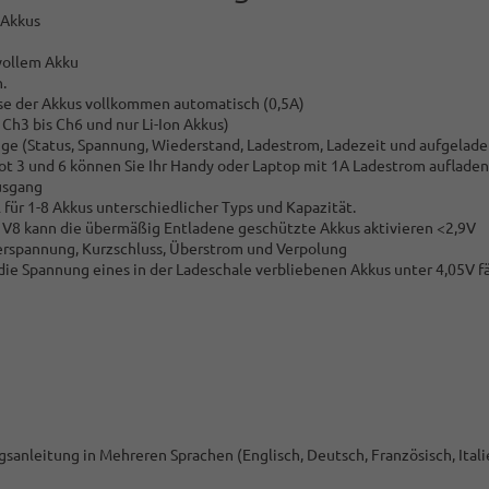
 Akkus
vollem Akku
.
se der Akkus vollkommen automatisch (0,5A)
Ch3 bis Ch6 und nur Li-Ion Akkus)
ige (Status, Spannung, Wiederstand, Ladestrom, Ladezeit und aufgelade
ot 3 und 6 können Sie Ihr Handy oder Laptop mit 1A Ladestrom aufladen
usgang
r 1-8 Akkus unterschiedlicher Typs und Kapazität.
C V8 kann die übermäßig Entladene geschützte Akkus aktivieren <2,9V
erspannung, Kurzschluss, Überstrom und Verpolung
e Spannung eines in der Ladeschale verbliebenen Akkus unter 4,05V fä
anleitung in Mehreren Sprachen (Englisch, Deutsch, Französisch, Italie