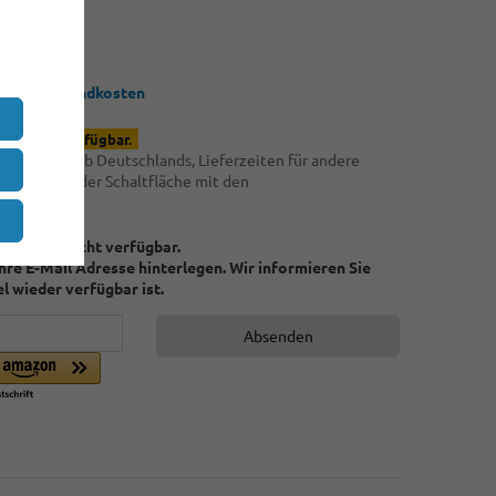
€ / Stück
 zzgl.
Versandkosten
d wieder verfügbar.
ngen innerhalb Deutschlands, Lieferzeiten für andere
 Sie bitte der Schaltfläche mit den
tionen
t zur Zeit nicht verfügbar.
Ihre E-Mail Adresse hinterlegen. Wir informieren Sie
el wieder verfügbar ist.
Absenden