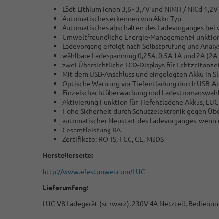
Lädt Lithium Ionen 3,6 - 3,7V und NIMH / NiCd 1,2V
Automatisches erkennen von Akku-Typ
Automatisches abschalten des Ladevorganges bei 
Umweltfreundliche Energie-Management-Funktion
Ladevorgang erfolgt nach Selbstprüfung und Analy
wählbare Ladespannung 0,25A, 0,5A 1A und 2A (2A 
zwei Übersichtliche LCD-Displays für Echtzeitanze
Mit dem USB-Anschluss und eingelegten Akku in Sl
Optische Warnung vor Tiefentladung durch USB-A
Einzelschachtüberwachung und Ladestromauswahl fü
Aktivierung Funktion für Tiefentladene Akkus, LU
Hohe Sicherheit durch Schutzelektronik gegen Üb
automatischer Neustart des Ladevorganges, wenn di
Gesamtleistung 8A
Zertifikate: ROHS, FCC, CE, MSDS
Herstellerseite:
http://www.efestpower.com/LUC
Lieferumfang:
LUC V8 Ladegerät (schwarz), 230V 4A Netzteil, Bedienungs