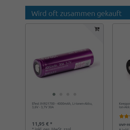
Wird oft zusammen gekauft
Efest IMR21700 - 4000mAh, Li-Ionen-Akku,
Keeppow
3,6V - 3,7V 30A
Ion-Akk
11,95 € *
UVP 19
*
inkl. ges. MwSt.
zzgl.
*
inkl