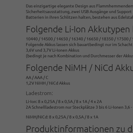
Das einzigartige elegante Design aus Flammhemmendem 
Sicherheitsausstattung, zwei USB Ausgänge und Support f
Batterien in ihren Schlitzen halten, bestehen aus Edels
Folgende Li-Ion Akkutypen
10440 / 14500 / 14650 / 16340 / 16650 / 18350 / 17500 /
Folgende Akkus lassen sich bauartbedingt nur im Schacht
3,6V und 3,7V Li-Ionen Akkus
(bedingt je nach Kombination und Durchmesser der Akkus
Folgende NiMH / NiCd Akku
AA / AAA / C
1,2V NiMH / NiCd Akkus
Ladestrom:
Li-Ion: 8 x 0,25A / 8 x 0,5A / 8 x 1A / 4 x 2A
2A Schnellladestrom nur Steckplätze 3 bis 6 Li-Ionen 3,
NiMH/NiCd: 8 x 0,25A / 8 x 0,5A / 8 x 1A
Produktinformationen zu 