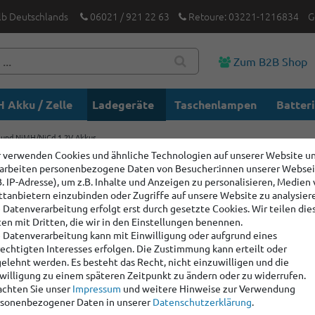
lb Deutschlands
06021 / 921 22 63
Retoure: 03221-1216834
G
Zum B2B Shop
 Akku / Zelle
Ladegeräte
Taschenlampen
Batter
on und NiMH/NiCd 1,2V Akkus
 verwenden Cookies und ähnliche Technologien auf unserer Website u
arbeiten personenbezogene Daten von Besucher:innen unserer Webse
Efest LUC
B. IP-Adresse), um z.B. Inhalte und Anzeigen zu personalisieren, Medien
Ion und 
ttanbietern einzubinden oder Zugriffe auf unsere Website zu analysier
 Datenverarbeitung erfolgt erst durch gesetzte Cookies. Wir teilen die
en mit Dritten, die wir in den Einstellungen benennen.
 Datenverarbeitung kann mit Einwilligung oder aufgrund eines
Artikelnummer:
5004
echtigten Interesses erfolgen. Die Zustimmung kann erteilt oder
Hersteller
:
Efest
elehnt werden. Es besteht das Recht, nicht einzuwilligen und die
willigung zu einem späteren Zeitpunkt zu ändern oder zu widerrufen.
chten Sie unser
Impressum
und weitere Hinweise zur Verwendung
48,90 
sonenbezogener Daten in unserer
Daten­schutz­erklärung
.