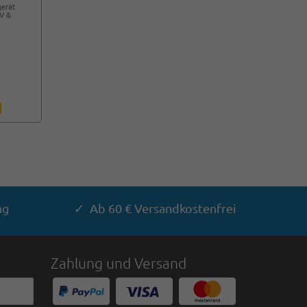
gerät
2V &
ng
✓ Ab 60 € Versandkostenfrei
Zahlung und Versand