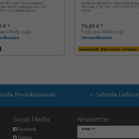
ive NC-1200 Mikroprozessor-
Gyrfalcon All-88 Pro - 8fach Akkulade
rtes NIMH Ladegerät mit LCD-
für Li-Ion 1,5V; 3,6 - 3,7V LiFePO4 3,
 für 1-12 AA/AAA Akkus
NiMH
0 € *
76,89 € *
. ges. MwSt.
zzgl.
*
inkl. ges. MwSt.
zzgl.
andkosten
Versandkosten
Ausverkauft. Bald wieder verfügbar.
roße Produktauswahl
✓ Schnelle Lieferu
Social Media
Newsletter
Newsletter
Facebook
E-MAIL **
Honig
Twitter