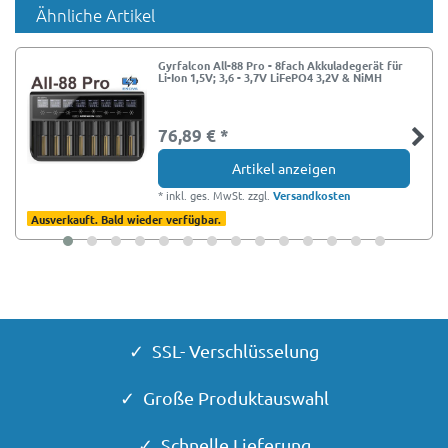
Ähnliche Artikel
Gyrfalcon All-88 Pro - 8fach Akkuladegerät für
Li-Ion 1,5V; 3,6 - 3,7V LiFePO4 3,2V & NiMH
76,89 € *
Artikel anzeigen
*
inkl. ges. MwSt.
zzgl.
Versandkosten
Ausverkauft. Bald wieder verfügbar.
✓ SSL- Verschlüsselung
✓ Große Produktauswahl
✓ Schnelle Lieferung