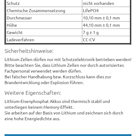
Schutz
nicht vorhanden
Chemische Zusammensetzung
LifePO4
Durchmesser
10,10 mm ± 0,1 mm
Höhe
44,10 mm ± 0,1 mm
Gewicht
7 g ± 1 g
Ladeverfahren
CC-CV
Sicherheitshinweise:
Lithium Zellen dürfen nur mit Schutzelektronik betrieben werden!
Bitte beachten Sie, dass Lithium Zellen nur durch autorisiertes
Fachpersonal verwendet werden dürfen.
Bei falscher Handhabung bzw. Kurzschluss kann dies zur
Brandentwicklung oder Explosion führen.
Weitere Eigenschaften:
Lithium-Eisenphosphat Akkus sind thermisch stabil und
unterliegen keinem Memory-Effekt.
Sie arbeiten auf der Basis von Lithium und zeichnen sich durch
eine hohe Energiedichte aus.