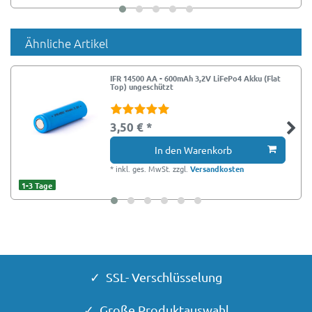
Ähnliche Artikel
IFR 14500 AA - 600mAh 3,2V LiFePo4 Akku (Flat
Top) ungeschützt
3,50 € *
In den Warenkorb
*
inkl. ges. MwSt.
zzgl.
Versandkosten
1-3 Tage
✓ SSL- Verschlüsselung
✓ Große Produktauswahl