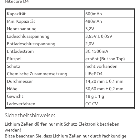
Nitecore D4
Kapazität
600mAh
Min. Kapazität
480mAh
Nennspannung
3,2V
Ladeschlussspannung
3,65V ± 0,05V
Entladeschlussspannung
2,0V
Entladestrom
3C 1500mA
Pluspol
erhöht (Button Top)
Schutz
nicht vorhanden
Chemische Zusammensetzung
LiFePO4
Durchmesser
14,20 mm ± 0,1 mm
Höhe
50,60 mm ± 0,2 mm
Gewicht
18 g ± 1 g
Ladeverfahren
CC-CV
Sicherheitshinweise:
Lithium Zellen dürfen nur mit Schutz-Elektronik betrieben
werden!
Bitte beachten Sie, dass Lithium Zellen nur durch fachkundige