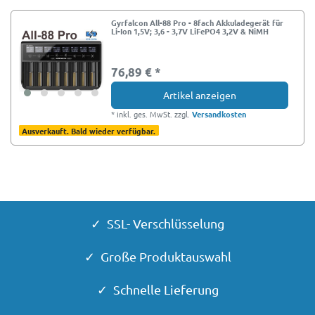
Gyrfalcon All-88 Pro - 8fach Akkuladegerät für
Li-Ion 1,5V; 3,6 - 3,7V LiFePO4 3,2V & NiMH
76,89 € *
Artikel anzeigen
*
inkl. ges. MwSt.
zzgl.
Versandkosten
Ausverkauft. Bald wieder verfügbar.
✓ SSL- Verschlüsselung
✓ Große Produktauswahl
✓ Schnelle Lieferung