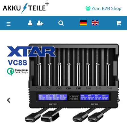
Zum B2B Shop
☰