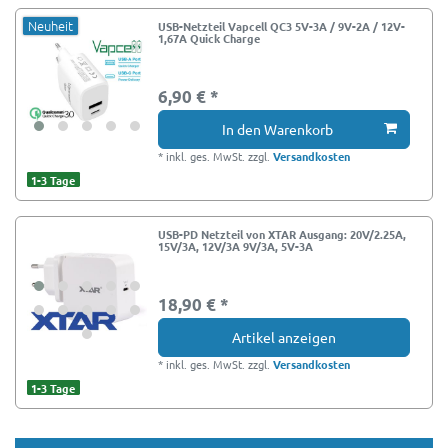
Neuheit
USB-Netzteil Vapcell QC3 5V-3A / 9V-2A / 12V-
1,67A Quick Charge
6,90 € *
In den Warenkorb
*
inkl. ges. MwSt.
zzgl.
Versandkosten
1-3 Tage
USB-PD Netzteil von XTAR Ausgang: 20V/2.25A,
15V/3A, 12V/3A 9V/3A, 5V-3A
18,90 € *
Artikel anzeigen
*
inkl. ges. MwSt.
zzgl.
Versandkosten
1-3 Tage