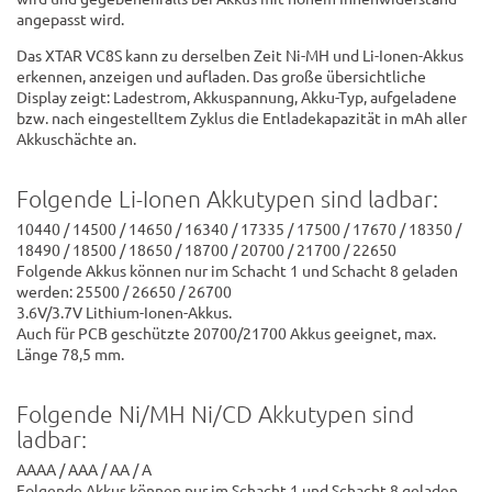
angepasst wird.
Das XTAR VC8S kann zu derselben Zeit Ni-MH und Li-Ionen-Akkus
erkennen, anzeigen und aufladen. Das große übersichtliche
Display zeigt: Ladestrom, Akkuspannung, Akku-Typ, aufgeladene
bzw. nach eingestelltem Zyklus die Entladekapazität in mAh aller
Akkuschächte an.
Folgende Li-Ionen Akkutypen sind ladbar:
10440 / 14500 / 14650 / 16340 / 17335 / 17500 / 17670 / 18350 /
18490 / 18500 / 18650 / 18700 / 20700 / 21700 / 22650
Folgende Akkus können nur im Schacht 1 und Schacht 8 geladen
werden: 25500 / 26650 / 26700
3.6V/3.7V Lithium-Ionen-Akkus.
Auch für PCB geschützte 20700/21700 Akkus geeignet, max.
Länge 78,5 mm.
Folgende Ni/MH Ni/CD Akkutypen sind
ladbar:
AAAA / AAA / AA / A
Folgende Akkus können nur im Schacht 1 und Schacht 8 geladen