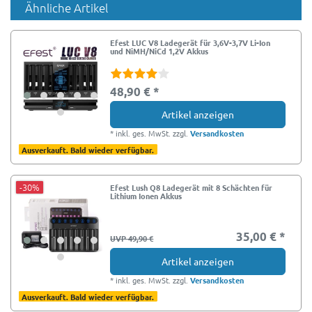
Ähnliche Artikel
Efest LUC V8 Ladegerät für 3,6V-3,7V Li-Ion
und NiMH/NiCd 1,2V Akkus
48,90 € *
Artikel anzeigen
*
inkl. ges. MwSt.
zzgl.
Versandkosten
Ausverkauft. Bald wieder verfügbar.
-30%
Efest Lush Q8 Ladegerät mit 8 Schächten für
Lithium Ionen Akkus
35,00 € *
UVP 49,90 €
Artikel anzeigen
*
inkl. ges. MwSt.
zzgl.
Versandkosten
Ausverkauft. Bald wieder verfügbar.