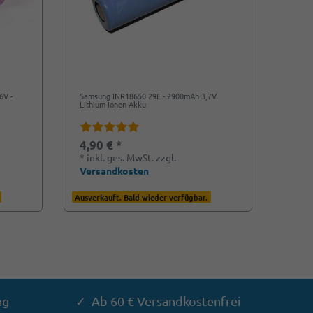
6V -
Samsung INR18650 29E - 2900mAh 3,7V
Lithium-Ionen-Akku
4,90 € *
*
inkl. ges. MwSt.
zzgl.
Versandkosten
Ausverkauft. Bald wieder verfügbar.
ng
✓ Ab 60 € Versandkostenfrei