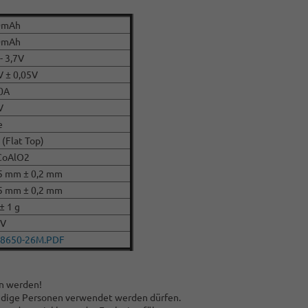
0mAh
0mAh
- 3,7V
V ± 0,05V
0A
V
e
 (Flat Top)
CoAlO2
5 mm ± 0,2 mm
5 mm ± 0,2 mm
± 1 g
CV
18650-26M.PDF
en werden!
kundige Personen verwendet werden dürfen.