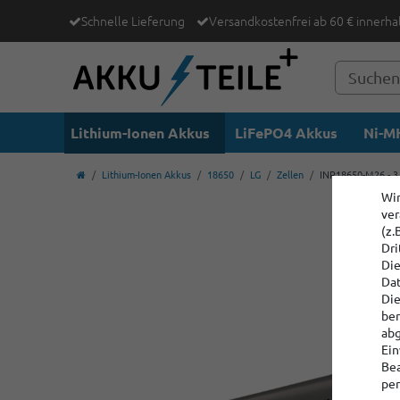
Schnelle Lieferung
Versandkostenfrei ab 60 € innerha
Lithium-Ionen Akkus
LiFePO4 Akkus
Ni-MH
Lithium-Ionen Akkus
18650
LG
Zellen
INR18650-M26 - 3,
Wir
ver
(z.
Dri
Die
Dat
Die
ber
abg
Ein
Bea
per