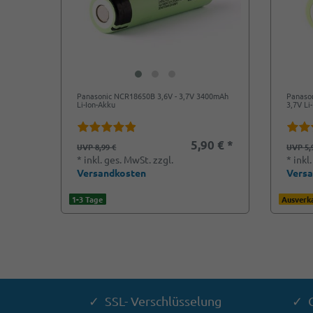
Panasonic NCR18650B 3,6V - 3,7V 3400mAh
Panaso
Li-Ion-Akku
3,7V Li
5,90 € *
UVP 8,99 €
UVP 5,
*
inkl. ges. MwSt.
zzgl.
*
inkl
Versandkosten
Vers
1-3 Tage
Ausverka
✓ SSL- Verschlüsselung
✓ G