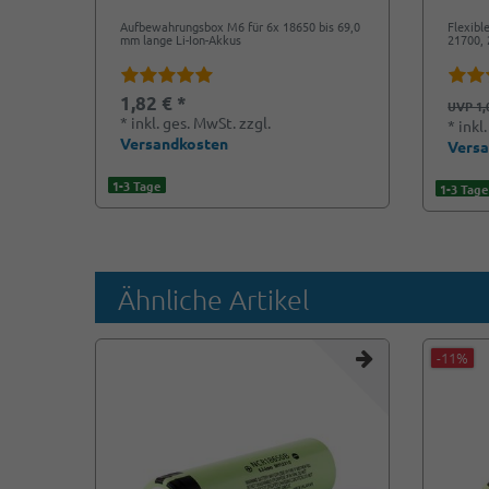
Aufbewahrungsbox M6 für 6x 18650 bis 69,0
Flexibl
mm lange Li-Ion-Akkus
21700, 
1,82 € *
UVP 1,
*
inkl. ges. MwSt.
zzgl.
*
inkl
Versandkosten
Vers
1-3 Tage
1-3 Tage
Ähnliche Artikel
-11%