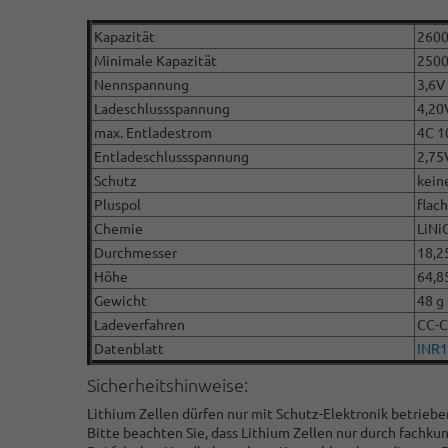
Kapazität
260
Minimale Kapazität
250
Nennspannung
3,6V 
Ladeschlussspannung
4,20
max. Entladestrom
4C 1
Entladeschlussspannung
2,75
Schutz
kein
Pluspol
flach
Chemie
LiNi
Durchmesser
18,2
Höhe
64,8
Gewicht
48 g 
Ladeverfahren
CC-
Datenblatt
INR
Sicherheitshinweise:
Lithium Zellen dürfen nur mit Schutz-Elektronik betrieb
Bitte beachten Sie, dass Lithium Zellen nur durch fach