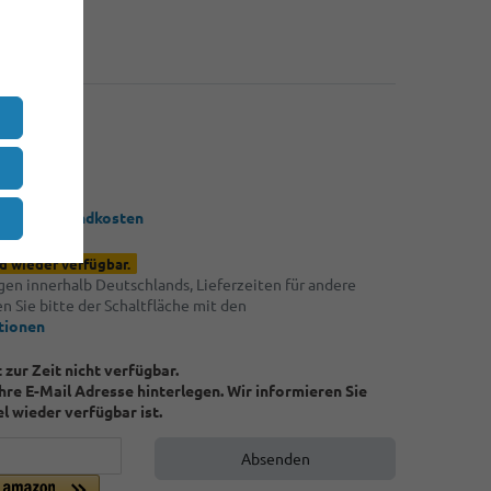
,70 €
,50 €
*
UR
 / Stück
 zzgl.
Versandkosten
d wieder verfügbar.
ngen innerhalb Deutschlands, Lieferzeiten für andere
 Sie bitte der Schaltfläche mit den
tionen
t zur Zeit nicht verfügbar.
Ihre E-Mail Adresse hinterlegen. Wir informieren Sie
el wieder verfügbar ist.
Absenden