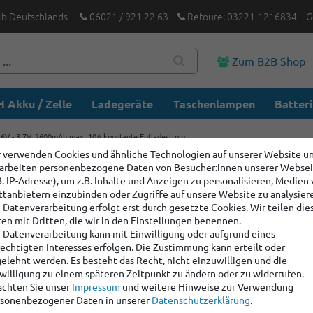
lb Deutschlands
06021 / 921 22 63
Retoure: 03221-1216834
G
Zum B2B Shop
 Akku / Zelle
Ladegeräte
Taschenlampen
Batter
6V - 3,7V, 2600mAh max. 10A konstante Entladestrom.
 verwenden Cookies und ähnliche Technologien auf unserer Website u
arbeiten personenbezogene Daten von Besucher:innen unserer Webse
INR18650
B. IP-Adresse), um z.B. Inhalte und Anzeigen zu personalisieren, Medien
max. 10A
ttanbietern einzubinden oder Zugriffe auf unsere Website zu analysier
 Datenverarbeitung erfolgt erst durch gesetzte Cookies. Wir teilen die
en mit Dritten, die wir in den Einstellungen benennen.
 Datenverarbeitung kann mit Einwilligung oder aufgrund eines
Artikelnummer:
1006
echtigten Interesses erfolgen. Die Zustimmung kann erteilt oder
Hersteller
:
LG
elehnt werden. Es besteht das Recht, nicht einzuwilligen und die
willigung zu einem späteren Zeitpunkt zu ändern oder zu widerrufen.
chten Sie unser
Impressum
und weitere Hinweise zur Verwendung
Staffelpreise:
sonenbezogener Daten in unserer
Daten­schutz­erklärung
.
Ab Menge: 4
2