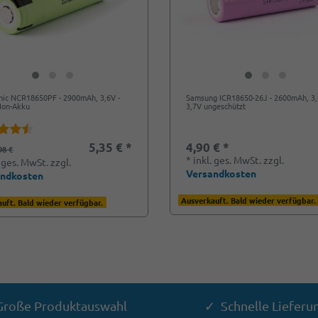
nic NCR18650PF - 2900mAh, 3,6V -
Samsung ICR18650-26J - 2600mAh, 3,
-Ion-Akku
3,7V ungeschützt
5,35 € *
4,90 € *
98 €
*
inkl. ges. MwSt.
zzgl.
. ges. MwSt.
zzgl.
Versandkosten
andkosten
Ausverkauft. Bald wieder verfügbar.
uft. Bald wieder verfügbar.
roße Produktauswahl
✓ Schnelle Lieferu