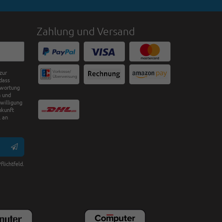
Zahlung und Versand
zur
dass
twortung
n und
nwilligung
ukunft
 an
flichtfeld.