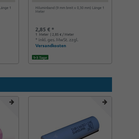
Länge 1
Hiluminband (9 mm breit x 0,30 mm) Länge 1
PVC Sc
Meter
100 m
2,85 € *
1,75
1
Meter
| 2,85 € / Meter
1
Met
*
inkl. ges. MwSt.
zzgl.
*
ink
Versandkosten
Vers
1-3 Tage
1-3 Tag