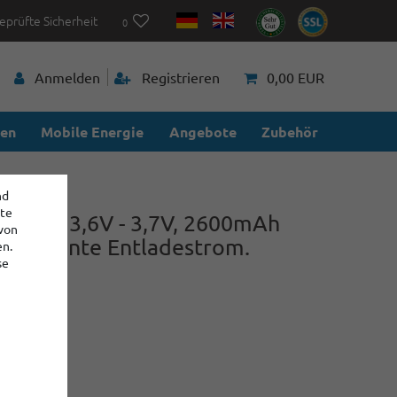
eprüfte Sicherheit
0
Anmelden
Registrieren
0,00 EUR
ien
Mobile Energie
Angebote
Zubehör
nd
ite
-M26 - 3,6V - 3,7V, 2600mAh
 von
 konstante Entladestrom.
en.
se
91
,80 €