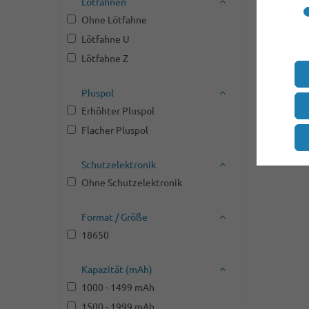
Lötfahnen
Ohne Lötfahne
Lötfahne U
Lötfahne Z
Pluspol
Erhöhter Pluspol
Flacher Pluspol
Schutzelektronik
Ohne Schutzelektronik
Format / Größe
18650
Kapazität (mAh)
1000 - 1499 mAh
1500 - 1999 mAh