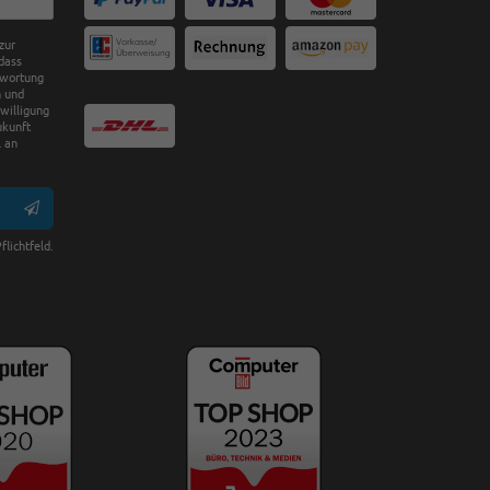
zur
dass
twortung
n und
nwilligung
ukunft
 an
flichtfeld.