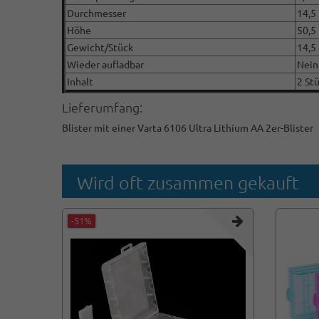
Durchmesser
14,5
Höhe
50,5
Gewicht/Stück
14,5 
Wieder aufladbar
Nein
Inhalt
2 Stü
Lieferumfang:
Blister mit einer Varta 6106 Ultra Lithium AA 2er-Blister
Wird oft zusammen gekauft
-51%