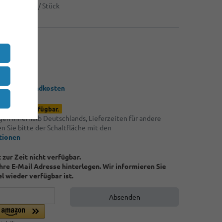
85 €
1,42 € / Stück
*
UR
 / Stück
 zzgl.
Versandkosten
d wieder verfügbar.
ngen innerhalb Deutschlands, Lieferzeiten für andere
 Sie bitte der Schaltfläche mit den
tionen
t zur Zeit nicht verfügbar.
Ihre E-Mail Adresse hinterlegen. Wir informieren Sie
el wieder verfügbar ist.
Absenden