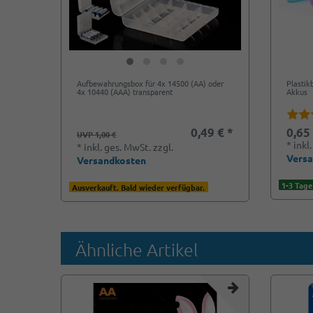
Aufbewahrungsbox für 4x 14500 (AA) oder
Plastik
4x 10440 (AAA) transparent
Akkus
0,49 € *
0,65
UVP 1,00 €
*
inkl
*
inkl. ges. MwSt.
zzgl.
Vers
Versandkosten
1-3 Tage
Ausverkauft. Bald wieder verfügbar.
Ähnliche Artikel