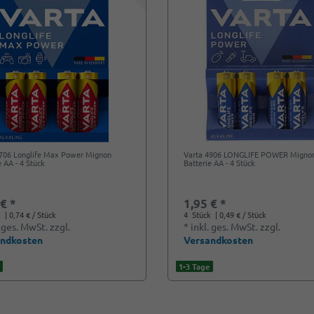
4706 Longlife Max Power Mignon
Varta 4906 LONGLIFE POWER Migno
e AA - 4 Stück
Batterie AA - 4 Stück
 € *
1,95 € *
k
| 0,74 € / Stück
4
Stück
| 0,49 € / Stück
. ges. MwSt.
zzgl.
*
inkl. ges. MwSt.
zzgl.
andkosten
Versandkosten
1-3 Tage