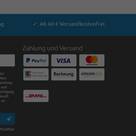
ng
✓ Ab 60 € Versandkostenfrei
Zahlung und Versand
zur
dass
twortung
n und
nwilligung
ukunft
 an
flichtfeld.