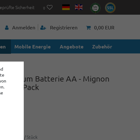
eprüfte Sicherheit
0
Anmelden
Registrieren
0,00 EUR
ien
Mobile Energie
Angebote
Zubehör
nd
ite
ra Lithium Batterie AA - Mignon
 von
6 - 2er Pack
en.
se
14
89 €
1,44 € / Stück