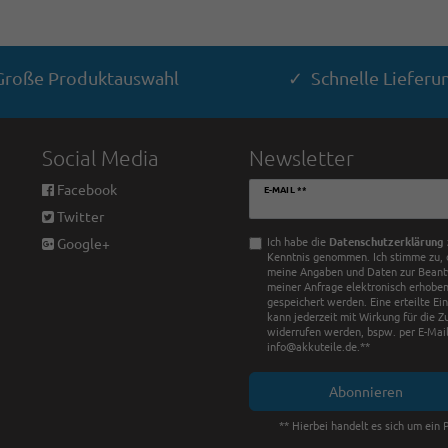
roße Produktauswahl
✓ Schnelle Lieferu
Social Media
Newsletter
Newsletter
Facebook
E-MAIL **
Honig
Twitter
Ich habe die
Daten­schutz­erklärung
Google+
Kenntnis genommen. Ich stimme zu, 
meine Angaben und Daten zur Bean
meiner Anfrage elektronisch erhobe
gespeichert werden. Eine erteilte Ei
kann jederzeit mit Wirkung für die Z
widerrufen werden, bspw. per E-Mail
info@akkuteile.de.**
Abonnieren
** Hierbei handelt es sich um ein P