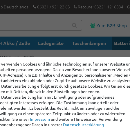
lb Deutschlands
06021 / 921 22 63
Retoure: 03221-1216834
G
Zum B2B Shop
 Akku / Zelle
Ladegeräte
Taschenlampen
Batter
on 6106 - LR6 - 2er Pack
 verwenden Cookies und ähnliche Technologien auf unserer Website u
arbeiten personenbezogene Daten von Besucher:innen unserer Webse
Varta Ult
B. IP-Adresse), um z.B. Inhalte und Anzeigen zu personalisieren, Medien
6106 - LR
ttanbietern einzubinden oder Zugriffe auf unsere Website zu analysier
 Datenverarbeitung erfolgt erst durch gesetzte Cookies. Wir teilen die
en mit Dritten, die wir in den Einstellungen benennen.
 Datenverarbeitung kann mit Einwilligung oder aufgrund eines
Artikelnummer:
1905
echtigten Interesses erfolgen. Die Zustimmung kann erteilt oder
Hersteller
:
Varta
elehnt werden. Es besteht das Recht, nicht einzuwilligen und die
willigung zu einem späteren Zeitpunkt zu ändern oder zu widerrufen.
chten Sie unser
Impressum
und weitere Hinweise zur Verwendung
Staffelpreise:
sonenbezogener Daten in unserer
Daten­schutz­erklärung
.
Ab Menge: 4
2,