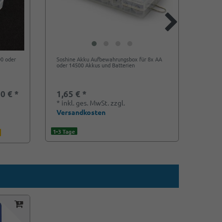
00 oder
Soshine Akku Aufbewahrungsbox für 8x AA
Soshin
oder 14500 Akkus und Batterien
AA tra
0 € *
1,65 € *
0,65
*
inkl. ges. MwSt.
zzgl.
*
ink
Versandkosten
Vers
1-3 Tage
1-3 Tag