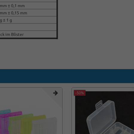
 mm ± 0,1 mm
 mm ± 0,15 mm
g ± 1 g
ck im Blister
-50%