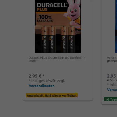
Duracell PLUS AA LR6 MN1500 Duralock - 4
Varta 
Stück
Batteri
2,95 € *
2,95
4
Stüc
*
inkl. ges. MwSt.
zzgl.
*
inkl
Versandkosten
Vers
Ausverkauft. Bald wieder verfügbar.
1-3 Tage