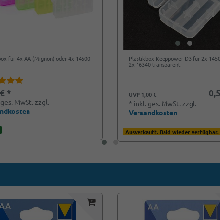
box für 4x AA (Mignon) oder 4x 14500
Plastikbox Keeppower D3 für 2x 145
2x 16340 transparent
 € *
0,5
UVP 1,00 €
. ges. MwSt.
zzgl.
*
inkl. ges. MwSt.
zzgl.
andkosten
Versandkosten
Ausverkauft. Bald wieder verfügbar.