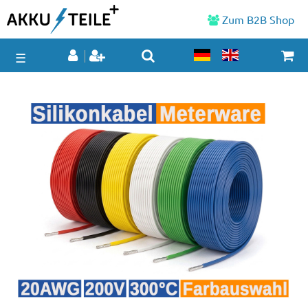
Zum B2B Shop
☰