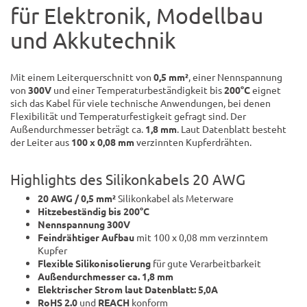
für Elektronik, Modellbau
und Akkutechnik
Mit einem Leiterquerschnitt von
0,5 mm²
, einer Nennspannung
von
300V
und einer Temperaturbeständigkeit bis
200°C
eignet
sich das Kabel für viele technische Anwendungen, bei denen
Flexibilität und Temperaturfestigkeit gefragt sind. Der
Außendurchmesser beträgt ca.
1,8 mm
. Laut Datenblatt besteht
der Leiter aus
100 x 0,08 mm
verzinnten Kupferdrähten.
Highlights des Silikonkabels 20 AWG
20 AWG / 0,5 mm²
Silikonkabel als Meterware
Hitzebeständig bis 200°C
Nennspannung 300V
Feindrähtiger Aufbau
mit 100 x 0,08 mm verzinntem
Kupfer
Flexible Silikonisolierung
für gute Verarbeitbarkeit
Außendurchmesser ca. 1,8 mm
Elektrischer Strom laut Datenblatt: 5,0A
RoHS 2.0
und
REACH
konform