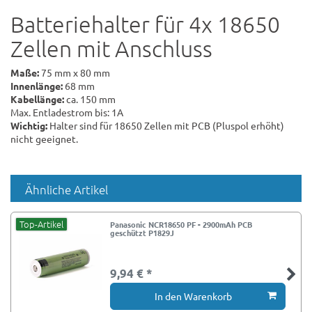
Batteriehalter für 4x 18650
Zellen mit Anschluss
Maße:
75 mm x 80 mm
Innenlänge:
68 mm
Kabellänge:
ca. 150 mm
Max. Entladestrom bis: 1A
Wichtig:
Halter sind für 18650 Zellen mit PCB (Pluspol erhöht)
nicht geeignet.
Ähnliche Artikel
Top-Artikel
Panasonic NCR18650 PF - 2900mAh PCB
geschützt P1829J
9,94 € *
In den Warenkorb