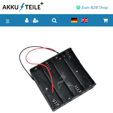
Zum B2B Shop
☰