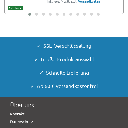
*
inkl. ges. MwSt.
zzgl.
Versandkosten
1-3 Tage
✓ SSL- Verschlüsselung
✓ Große Produktauswahl
✓ Schnelle Lieferung
✓ Ab 60 € Versandkostenfrei
Über uns
Kontakt
Datenschutz