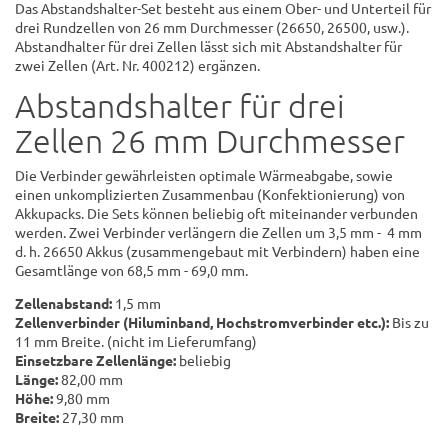
Das Abstandshalter-Set besteht aus einem Ober- und Unterteil für
drei Rundzellen von 26 mm Durchmesser (26650, 26500, usw.).
Abstandhalter für drei Zellen lässt sich mit Abstandshalter für
zwei Zellen (Art. Nr. 400212) ergänzen.
Abstandshalter für drei
Zellen 26 mm Durchmesser
Die Verbinder gewährleisten optimale Wärmeabgabe, sowie
einen unkomplizierten Zusammenbau (Konfektionierung) von
Akkupacks. Die Sets können beliebig oft miteinander verbunden
werden. Zwei Verbinder verlängern die Zellen um 3,5 mm - 4 mm
d. h. 26650 Akkus (zusammengebaut mit Verbindern) haben eine
Gesamtlänge von 68,5 mm - 69,0 mm.
Zellenabstand:
1,5 mm
Zellenverbinder (Hiluminband, Hochstromverbinder etc.):
Bis zu
11 mm Breite. (nicht im Lieferumfang)
Einsetzbare Zellenlänge:
beliebig
Länge:
82,00 mm
Höhe:
9,80 mm
Breite:
27,30 mm