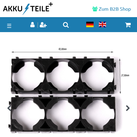
Zum B2B Shop
☰