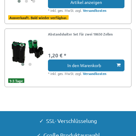
Artikel anzeigen
*
inkl. ges. MwSt.
zzgl.
Versandkosten
Ausverkauft. Bald wieder verfügbar.
Abstandshalter Set für zwei 18650 Zellen
1,20 € *
In den Warenkorb
*
inkl. ges. MwSt.
zzgl.
Versandkosten
1-3 Tage
✓ SSL- Verschlüsselung
✓ Große Produktauswahl