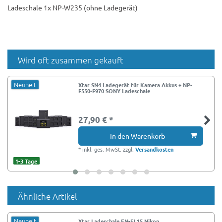
Ladeschale 1x NP-W235 (ohne Ladegerät)
Wird oft zusammen gekauft
Neuheit
Xtar SN4 Ladegerät für Kamera Akkus + NP-
F550-F970 SONY Ladeschale
27,90 € *
In den Warenkorb
*
inkl. ges. MwSt.
zzgl.
Versandkosten
1-3 Tage
Ähnliche Artikel
Neuheit
Xtar Ladeschale EN-EL15 Nikon