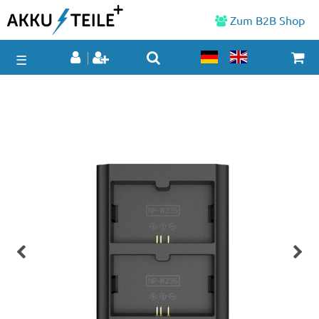
Zum B2B Shop
☰