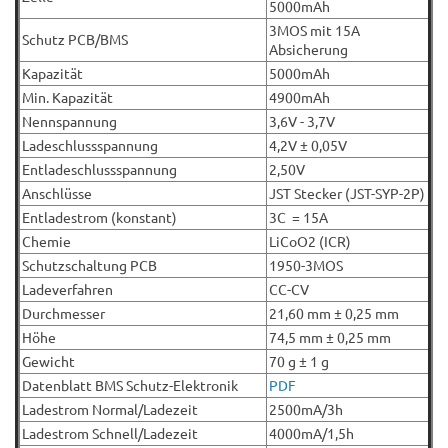
5000mAh
3MOS mit 15A
Schutz PCB/BMS
Absicherung
Kapazität
5000mAh
Min. Kapazität
4900mAh
Nennspannung
3,6V - 3,7V
Ladeschlussspannung
4,2V ± 0,05V
Entladeschlussspannung
2,50V
Anschlüsse
JST Stecker (JST-SYP-2P)
Entladestrom (konstant)
3C = 15A
Chemie
LiCoO2 (ICR)
Schutzschaltung PCB
1950-3MOS
Ladeverfahren
CC-CV
Durchmesser
21,60 mm ± 0,25 mm
Höhe
74,5 mm ± 0,25 mm
Gewicht
70 g ± 1 g
Datenblatt BMS Schutz-Elektronik
PDF
Ladestrom Normal/Ladezeit
2500mA/3h
Ladestrom Schnell/Ladezeit
4000mA/1,5h