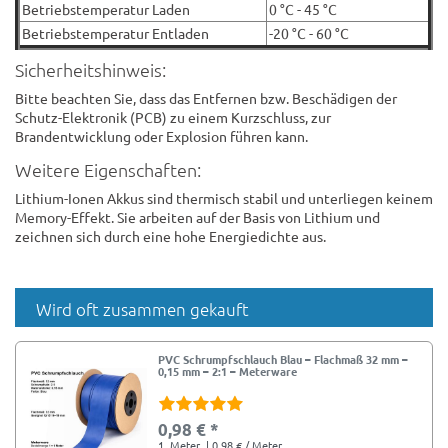
Betriebstemperatur Laden
0 °C - 45 °C
Betriebstemperatur Entladen
-20 °C - 60 °C
Sicherheitshinweis:
Bitte beachten Sie, dass das Entfernen bzw. Beschädigen der
Schutz-Elektronik (PCB) zu einem Kurzschluss, zur
Brandentwicklung oder Explosion führen kann.
Weitere Eigenschaften:
Lithium-Ionen Akkus sind thermisch stabil und unterliegen keinem
Memory-Effekt. Sie arbeiten auf der Basis von Lithium und
zeichnen sich durch eine hohe Energiedichte aus.
Wird oft zusammen gekauft
PVC Schrumpfschlauch Blau – Flachmaß 32 mm –
0,15 mm – 2:1 – Meterware
0,98 € *
1
Meter
| 0,98 € / Meter