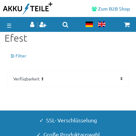
Zum B2B Shop
☰
Efest
Filter
✓ SSL- Verschlüsselung
✓ Große Produktauswahl