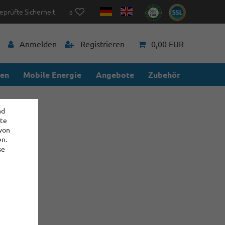
eprüfte Sicherheit
0
Anmelden
Registrieren
0,00 EUR
ien
Mobile Energie
Angebote
Zubehör
nd
ite
 von
en.
se