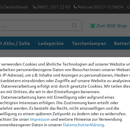
lb Deutschlands
06021 / 921 22 63
Retoure: 03221-1216834
G
Zum B2B Shop
 Akku / Zelle
Ladegeräte
Taschenlampen
Batter
 verwenden Cookies und ähnliche Technologien auf unserer Website u
arbeiten personenbezogene Daten von Besucher:innen unserer Webse
B. IP-Adresse), um z.B. Inhalte und Anzeigen zu personalisieren, Medien
ttanbietern einzubinden oder Zugriffe auf unsere Website zu analysier
 Datenverarbeitung erfolgt erst durch gesetzte Cookies. Wir teilen die
en mit Dritten, die wir in den Einstellungen benennen.
 Datenverarbeitung kann mit Einwilligung oder aufgrund eines
echtigten Interesses erfolgen. Die Zustimmung kann erteilt oder
elehnt werden. Es besteht das Recht, nicht einzuwilligen und die
willigung zu einem späteren Zeitpunkt zu ändern oder zu widerrufen.
chten Sie unser
Impressum
und weitere Hinweise zur Verwendung
sonenbezogener Daten in unserer
Daten­schutz­erklärung
.