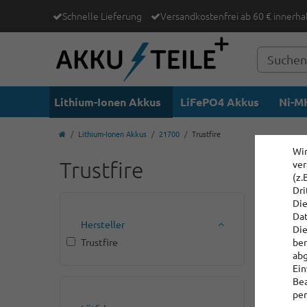
Schnelle Lieferung
Versandkostenfrei ab 60 € innerha
Lithium-Ionen Akkus
LiFePO4 Akkus
Ni-MH
Lithium-Ionen Akkus
21700
Trustfire
Wir
Trustfire
ver
(z.
Dri
Die
Dat
Hersteller
Die
Trustfire
ber
abg
Ein
Bea
per