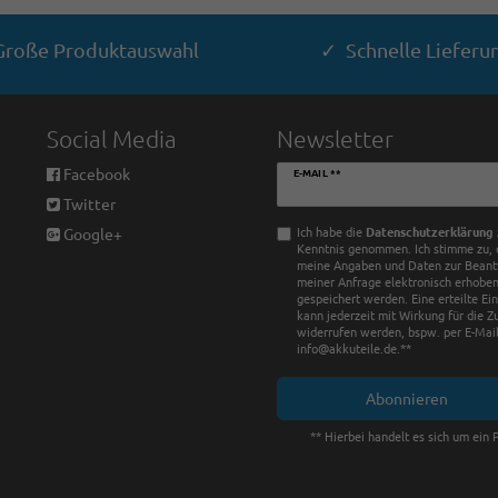
roße Produktauswahl
✓ Schnelle Lieferu
Social Media
Newsletter
Newsletter
Facebook
E-MAIL **
Honig
Twitter
Ich habe die
Daten­schutz­erklärung
Google+
Kenntnis genommen. Ich stimme zu, 
meine Angaben und Daten zur Bean
meiner Anfrage elektronisch erhobe
gespeichert werden. Eine erteilte Ei
kann jederzeit mit Wirkung für die Z
widerrufen werden, bspw. per E-Mail
info@akkuteile.de.**
Abonnieren
** Hierbei handelt es sich um ein P