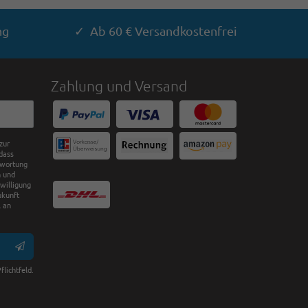
ng
✓ Ab 60 € Versandkostenfrei
Zahlung und Versand
zur
dass
twortung
n und
nwilligung
ukunft
 an
flichtfeld.