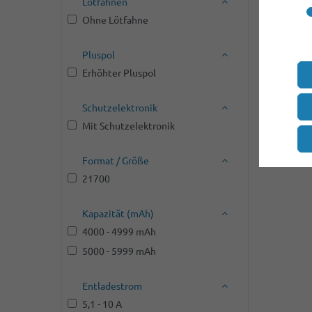
Lötfahnen
Ohne Lötfahne
Pluspol
Erhöhter Pluspol
Schutzelektronik
Mit Schutzelektronik
Format / Größe
21700
Kapazität (mAh)
4000 - 4999 mAh
5000 - 5999 mAh
Entladestrom
5,1 - 10 A