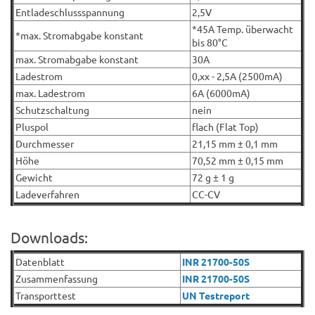
Entladeschlussspannung
2,5V
*45A Temp. überwacht
*max. Stromabgabe konstant
bis 80°C
max. Stromabgabe konstant
30A
Ladestrom
0,xx - 2,5A (2500mA)
max. Ladestrom
6A (6000mA)
Schutzschaltung
nein
Pluspol
flach (Flat Top)
Durchmesser
21,15 mm ± 0,1 mm
Höhe
70,52 mm ± 0,15 mm
Gewicht
72 g ± 1 g
Ladeverfahren
CC-CV
Downloads:
Datenblatt
INR 21700-50S
Zusammenfassung
INR 21700-50S
Transporttest
UN Testreport