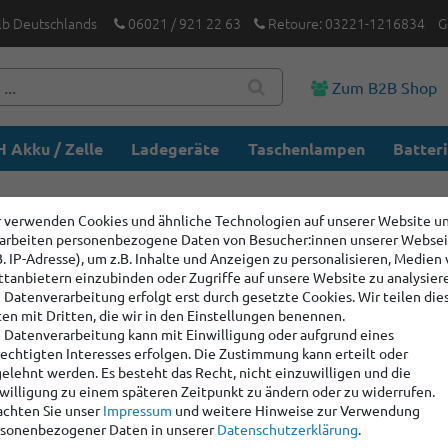
lb Deutschlands
06021 / 921 22 63
Retoure: 03221-1216834
G
Zum B2B Shop
 Akku / Zelle
Ladegeräte
Taschenlampen
Batter
 verwenden Cookies und ähnliche Technologien auf unserer Website u
arbeiten personenbezogene Daten von Besucher:innen unserer Webse
B. IP-Adresse), um z.B. Inhalte und Anzeigen zu personalisieren, Medien
ttanbietern einzubinden oder Zugriffe auf unsere Website zu analysier
 Datenverarbeitung erfolgt erst durch gesetzte Cookies. Wir teilen die
en mit Dritten, die wir in den Einstellungen benennen.
 Datenverarbeitung kann mit Einwilligung oder aufgrund eines
echtigten Interesses erfolgen. Die Zustimmung kann erteilt oder
elehnt werden. Es besteht das Recht, nicht einzuwilligen und die
willigung zu einem späteren Zeitpunkt zu ändern oder zu widerrufen.
chten Sie unser
Impressum
und weitere Hinweise zur Verwendung
sonenbezogener Daten in unserer
Daten­schutz­erklärung
.