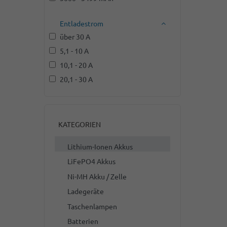
Entladestrom
über 30 A
5,1 - 10 A
10,1 - 20 A
20,1 - 30 A
KATEGORIEN
Lithium-Ionen Akkus
LiFePO4 Akkus
Ni-MH Akku / Zelle
Ladegeräte
Taschenlampen
Batterien