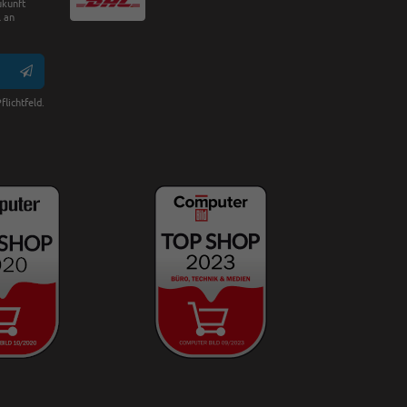
ukunft
 an
flichtfeld.