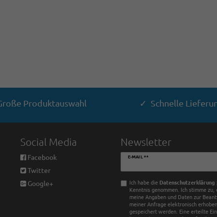
roße Produktauswahl
✓ Schnelle Lieferu
Social Media
Newsletter
Newsletter
Facebook
E-MAIL **
Honig
Twitter
Ich habe die
Daten­schutz­erklärung
Google+
Kenntnis genommen. Ich stimme zu, 
meine Angaben und Daten zur Bean
meiner Anfrage elektronisch erhobe
gespeichert werden. Eine erteilte Ei