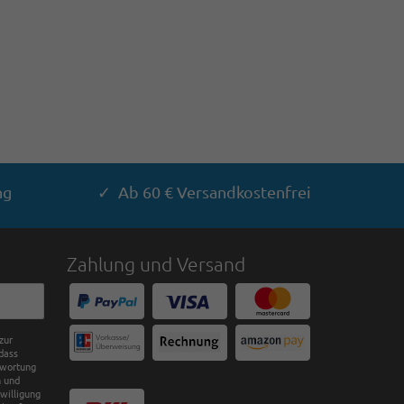
ng
✓ Ab 60 € Versandkostenfrei
Zahlung und Versand
zur
dass
twortung
n und
nwilligung