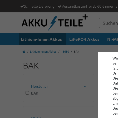
Schnelle Lieferung
Versandkostenfrei ab 60 € innerha
Lithium-Ionen Akkus
LiFePO4 Akkus
Ni-MH
Lithium-Ionen Akkus
18650
BAK
Wir
BAK
ver
(z.
Dri
Die
Dat
Hersteller
Die
BAK
ber
abg
Ein
Bea
per