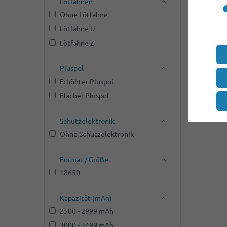
Lötfahnen
Ohne Lötfahne
Lötfahne U
Lötfahne Z
Pluspol
Erhöhter Pluspol
Flacher Pluspol
Schutzelektronik
Ohne Schutzelektronik
Format / Größe
18650
Kapazität (mAh)
2500 - 2999 mAh
3000 - 3499 mAh