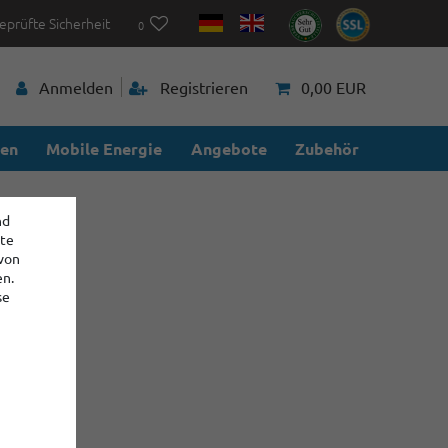
eprüfte Sicherheit
0
Anmelden
Registrieren
0,00 EUR
ien
Mobile Energie
Angebote
Zubehör
nd
ite
 von
en.
se