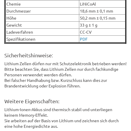
Chemie
LiNiCoAl
Durchmesser
18,6 mm ± 0,1 mm
Höhe
50,2 mm ± 0,15 mm
Gewicht
33 g ± 1 g
Ladeverfahren
CC-CV
Spezifikationen
PDF
:
Sicherheitshinweise
Lithium Zellen dürfen nur mit Schutzelektronik betrieben werden!
Bitte beachten Sie, dass Lithium Zellen nur durch fachkundige
Personen verwendet werden dürfen.
Bei falscher Handhabung bzw. Kurzschluss kann dies zur
Brandentwicklung oder Explosion führen.
Weitere Eigenschaften:
Lithium-Ionen-Akkus sind thermisch stabil und unterliegen
keinem Memory-Effekt.
Sie arbeiten auf der Basis von Lithium und zeichnen sich durch
eine hohe Energiedichte aus.