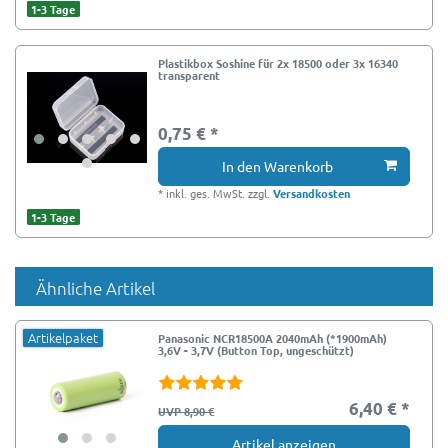
1-3 Tage
Plastikbox Soshine für 2x 18500 oder 3x 16340
transparent
0,75 € *
In den Warenkorb
*
inkl. ges. MwSt.
zzgl.
Versandkosten
1-3 Tage
Ähnliche Artikel
Artikelpaket
Panasonic NCR18500A 2040mAh (*1900mAh)
3,6V - 3,7V (Button Top, ungeschützt)
6,40 € *
UVP 8,90 €
Artikel anzeigen