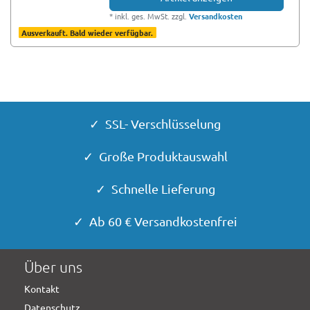
*
inkl. ges. MwSt.
zzgl.
Versandkosten
Ausverkauft. Bald wieder verfügbar.
✓ SSL- Verschlüsselung
✓ Große Produktauswahl
✓ Schnelle Lieferung
✓ Ab 60 € Versandkostenfrei
Über uns
Kontakt
Datenschutz