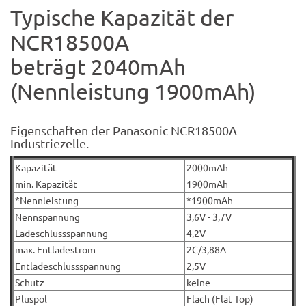
Typische Kapazität der
NCR18500A
beträgt 2040mAh
(Nennleistung 1900mAh)
Eigenschaften der Panasonic NCR18500A
Industriezelle.
Kapazität
2000mAh
min. Kapazität
1900mAh
*Nennleistung
*1900mAh
Nennspannung
3,6V - 3,7V
Ladeschlussspannung
4,2V
max. Entladestrom
2C/3,88A
Entladeschlussspannung
2,5V
Schutz
keine
Pluspol
Flach (Flat Top)