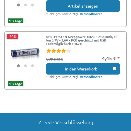
Artikel anzeigen
*
inkl. ges. MwSt.
zzgl.
Versandkosten
1-3 Tage
-50%
RESTPOSTEN Keeppower 16650 - 2100mAh, Li-
Ion 3,7V - 3,6V - PCB geschützt mit USB
Lademöglichkeit P1621U
4,45 € *
UVP 8,90 €
In den Warenkorb
*
inkl. ges. MwSt.
zzgl.
Versandkosten
1-3 Tage
✓ SSL- Verschlüsselung