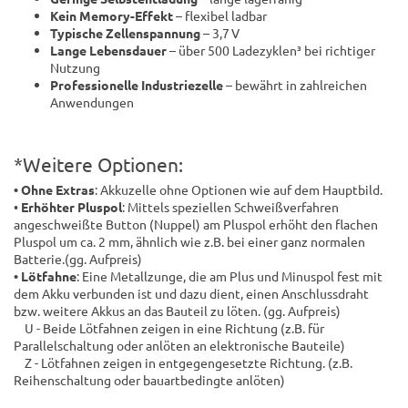
Kein Memory-Effekt
– flexibel ladbar
Typische Zellenspannung
– 3,7 V
Lange Lebensdauer
– über 500 Ladezyklen³ bei richtiger
Nutzung
Professionelle Industriezelle
– bewährt in zahlreichen
Anwendungen
*Weitere Optionen:
• Ohne Extras
: Akkuzelle ohne Optionen wie auf dem Hauptbild.
•
Erhöhter Pluspol
: Mittels speziellen Schweißverfahren
angeschweißte Button (Nuppel) am Pluspol erhöht den flachen
Pluspol um ca. 2 mm, ähnlich wie z.B. bei einer ganz normalen
Batterie.(gg. Aufpreis)
• Lötfahne
: Eine Metallzunge, die am Plus und Minuspol fest mit
dem Akku verbunden ist und dazu dient, einen Anschlussdraht
bzw. weitere Akkus an das Bauteil zu löten. (gg. Aufpreis)
U - Beide Lötfahnen zeigen in eine Richtung (z.B. für
Parallelschaltung oder anlöten an elektronische Bauteile)
Z - Lötfahnen zeigen in entgegengesetzte Richtung. (z.B.
Reihenschaltung oder bauartbedingte anlöten)