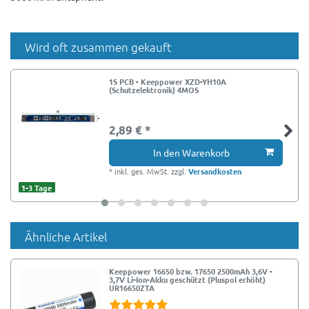
Wird oft zusammen gekauft
1S PCB - Keeppower XZD-YH10A
(Schutzelektronik) 4MOS
2,89 € *
In den Warenkorb
*
inkl. ges. MwSt.
zzgl.
Versandkosten
1-3 Tage
Ähnliche Artikel
Keeppower 16650 bzw. 17650 2500mAh 3,6V -
3,7V Li-Ion-Akku geschützt (Pluspol erhöht)
UR16650ZTA