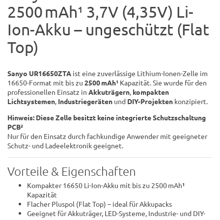
2500 mAh¹ 3,7V (4,35V) Li-
Ion-Akku – ungeschützt (Flat
Top)
Sanyo UR16650ZTA
ist eine zuverlässige Lithium-Ionen-Zelle im
16650-Format mit bis zu
2500 mAh¹
Kapazität. Sie wurde für den
professionellen Einsatz in
Akkuträgern
,
kompakten
Lichtsystemen
,
Industriegeräten
und
DIY-Projekten
konzipiert.
Hinweis: Diese Zelle besitzt keine integrierte Schutzschaltung
PCB²
Nur für den Einsatz durch fachkundige Anwender mit geeigneter
Schutz- und Ladeelektronik geeignet.
Vorteile & Eigenschaften
Kompakter 16650 Li-Ion-Akku mit bis zu 2500 mAh
¹
Kapazität
Flacher Pluspol (Flat Top) – ideal für Akkupacks
Geeignet für Akkuträger, LED-Systeme, Industrie- und DIY-