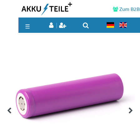
Zum B2B
☰