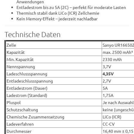
Anwendungen
Entladestrom bis zu 5A (2C) – perfekt für moderate Lasten
Thermisch stabil dank LiCo (ICR) Zellchemie
Kein Memory-Effekt – jederzeit nachladbar
Technische Daten
Zelle
Sanyo UR16650
Kapazität
max. 2500 mAh
¹
Min. Kapazität
2330 mAh
Nennspannung
3,7V
Ladeschlussspannung
4,35V
Entladeschlussspannung
2,7V
Entladestrom (Dauer)
5A
Ladestrom (Standard)
1,75A
Pluspol
Je nach Auswahl
Schutzschaltung
keine (ungeschü
Chemische Zusammensetzung
LiCo (ICR)
Ladeverfahren
CC-CV
Durchmesser
16,40 mm ± 0,1