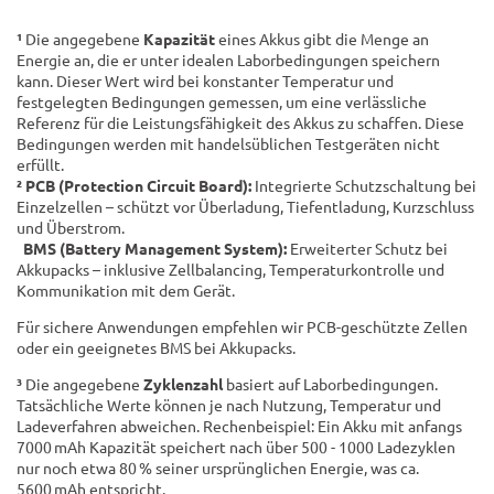
¹
Die angegebene
Kapazität
eines Akkus gibt die Menge an
Energie an, die er unter idealen Laborbedingungen speichern
kann. Dieser Wert wird bei konstanter Temperatur und
festgelegten Bedingungen gemessen, um eine verlässliche
Referenz für die Leistungsfähigkeit des Akkus zu schaffen. Diese
Bedingungen werden mit handelsüblichen Testgeräten nicht
erfüllt.
²
PCB (Protection Circuit Board):
Integrierte Schutzschaltung bei
Einzelzellen – schützt vor Überladung, Tiefentladung, Kurzschluss
und Überstrom.
BMS (Battery Management System):
Erweiterter Schutz bei
Akkupacks – inklusive Zellbalancing, Temperaturkontrolle und
Kommunikation mit dem Gerät.
Für sichere Anwendungen empfehlen wir PCB-geschützte Zellen
oder ein geeignetes BMS bei Akkupacks.
³
Die angegebene
Zyklenzahl
basiert auf Laborbedingungen.
Tatsächliche Werte können je nach Nutzung, Temperatur und
Ladeverfahren abweichen. Rechenbeispiel: Ein Akku mit anfangs
7000 mAh Kapazität speichert nach über 500 - 1000 Ladezyklen
nur noch etwa 80 % seiner ursprünglichen Energie, was ca.
5600 mAh entspricht.