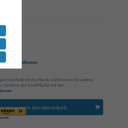
20 €
80 €
*
UR
 / Stück
 zzgl.
Versandkosten
ngen innerhalb Deutschlands, Lieferzeiten für andere
 Sie bitte der Schaltfläche mit den
tionen
In den Warenkorb