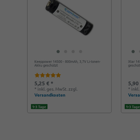
Keeppower 14500 - 800mAh, 3,7V Li-Ionen-
Xtar 14
Akku geschützt
geschüt
5,25 € *
5,90
*
inkl. ges. MwSt.
zzgl.
*
inkl
Versandkosten
Vers
1-3 Tage
1-3 Tage