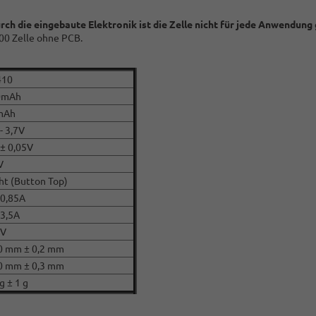
rch die eingebaute Elektronik ist die Zelle nicht für jede Anwendung
00 Zelle ohne PCB.
410
0mAh
mAh
- 3,7V
 ± 0,05V
V
ht (Button Top)
 0,85A
 3,5A
CV
0 mm ± 0,2 mm
0 mm ± 0,3 mm
g ± 1 g