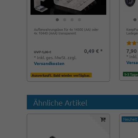
Aufbewahrungsbox für 4x 14500 (AA) oder
KeepPow
4x 10440 (AAA) transparent
Ladeger
0,49 € *
7,90
UVP 1,00 €
*
inkl
*
inkl. ges. MwSt.
zzgl.
Vers
Versandkosten
1-3 Tage
Ausverkauft. Bald wieder verfügbar.
Ähnliche Artikel
Neuheit