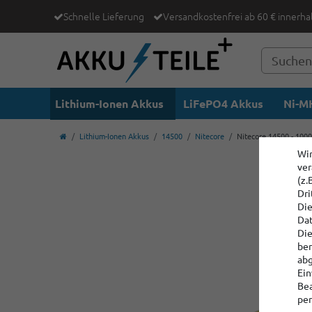
Schnelle Lieferung
Versandkostenfrei ab 60 € innerha
Lithium-Ionen Akkus
LiFePO4 Akkus
Ni-MH
Lithium-Ionen Akkus
14500
Nitecore
Nitecore 14500 - 1000
Wir
ver
(z.
Dri
Die
Dat
Die
ber
abg
Ein
Bea
per