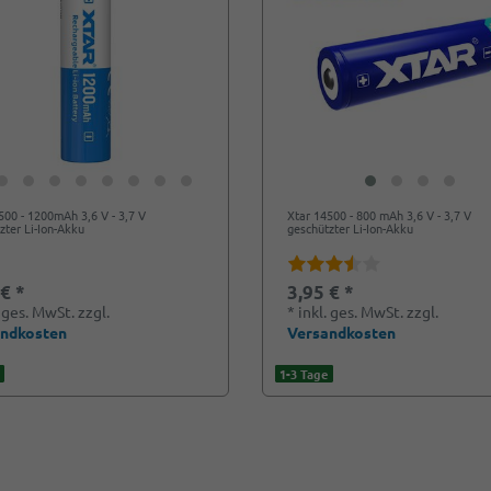
500 - 1200mAh 3,6 V - 3,7 V
Xtar 14500 - 800 mAh 3,6 V - 3,7 V
zter Li-Ion-Akku
geschützter Li-Ion-Akku
 € *
3,95 € *
. ges. MwSt.
zzgl.
*
inkl. ges. MwSt.
zzgl.
andkosten
Versandkosten
1-3 Tage