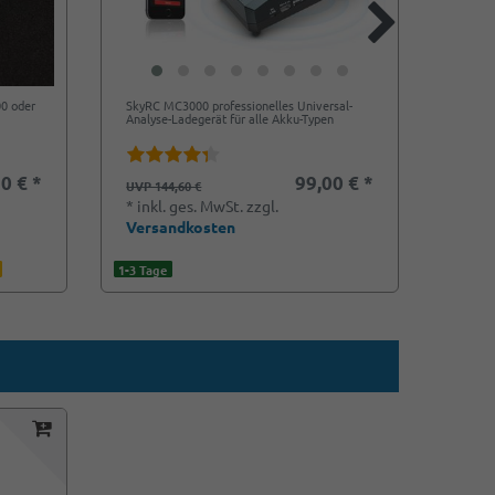
00 oder
SkyRC MC3000 professionelles Universal-
Xtar M
Analyse-Ladegerät für alle Akku-Typen
3,6V/3
0 € *
99,00 € *
2,90
UVP 144,60 €
*
ink
*
inkl. ges. MwSt.
zzgl.
Vers
Versandkosten
1-3 Tag
1-3 Tage