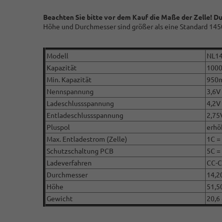
Beachten Sie bitte vor dem Kauf die Maße der Zelle! Du
Höhe und Durchmesser sind größer als eine Standard 145
Modell
NL1
Kapazität
100
Min. Kapazität
950
Nennspannung
3,6V 
Ladeschlussspannung
4,2V
Entladeschlussspannung
2,75
Pluspol
erhö
Max. Entladestrom (Zelle)
1C =
Schutzschaltung PCB
5C =
Ladeverfahren
CC-
Durchmesser
14,2
Höhe
51,5
Gewicht
20,6 