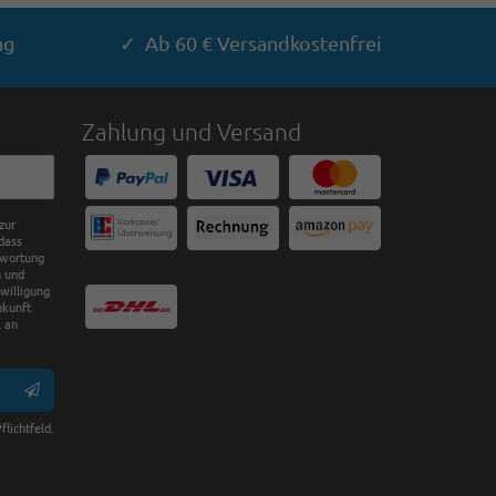
ng
✓ Ab 60 € Versandkostenfrei
Zahlung und Versand
zur
dass
twortung
n und
nwilligung
ukunft
 an
flichtfeld.