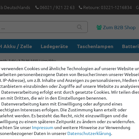
lb Deutschlands
06021 / 921 22 63
Retoure: 03221-1216834
G
Zum B2B Shop
 Akku / Zelle
Ladegeräte
Taschenlampen
Batter
mAh, 3,6V - 3,7V NL1410 Li-Ion-Akku
 verwenden Cookies und ähnliche Technologien auf unserer Website u
arbeiten personenbezogene Daten von Besucher:innen unserer Webse
Nitecore 
B. IP-Adresse), um z.B. Inhalte und Anzeigen zu personalisieren, Medien
NL1410 L
ttanbietern einzubinden oder Zugriffe auf unsere Website zu analysier
 Datenverarbeitung erfolgt erst durch gesetzte Cookies. Wir teilen die
en mit Dritten, die wir in den Einstellungen benennen.
 Datenverarbeitung kann mit Einwilligung oder aufgrund eines
Artikelnummer:
1001
echtigten Interesses erfolgen. Die Zustimmung kann erteilt oder
Hersteller
:
Nitecore
elehnt werden. Es besteht das Recht, nicht einzuwilligen und die
willigung zu einem späteren Zeitpunkt zu ändern oder zu widerrufen.
chten Sie unser
Impressum
und weitere Hinweise zur Verwendung
Staffelpreise:
sonenbezogener Daten in unserer
Daten­schutz­erklärung
.
Ab Menge: 2
8,