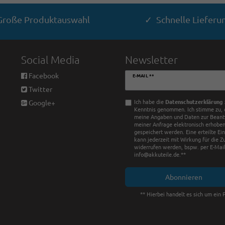
roße Produktauswahl
✓ Schnelle Lieferu
Social Media
Newsletter
Newsletter
Facebook
E-MAIL **
Honig
Twitter
Ich habe die
Daten­schutz­erklärung
Google+
Kenntnis genommen. Ich stimme zu, 
meine Angaben und Daten zur Bean
meiner Anfrage elektronisch erhobe
gespeichert werden. Eine erteilte Ei
kann jederzeit mit Wirkung für die Z
widerrufen werden, bspw. per E-Mail
info@akkuteile.de.**
Abonnieren
** Hierbei handelt es sich um ein P