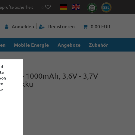
eprüfte Sicherheit
0
Anmelden
Registrieren
0,00 EUR
ien
Mobile Energie
Angebote
Zubehör
nd
ite
14500 - 1000mAh, 3,6V - 3,7V
 von
i-Ion-Akku
en.
se
06
70 €