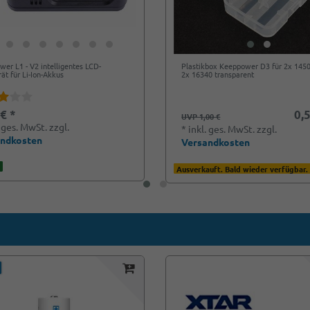
er L1 - V2 intelligentes LCD-
Plastikbox Keeppower D3 für 2x 145
ät für Li-Ion-Akkus
2x 16340 transparent
 € *
0,5
UVP 1,00 €
. ges. MwSt.
zzgl.
*
inkl. ges. MwSt.
zzgl.
andkosten
Versandkosten
Ausverkauft. Bald wieder verfügbar.