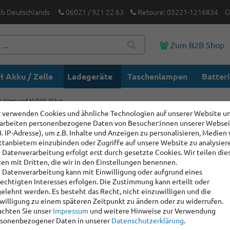
lb Deutschlands
06021 / 921 22 63
Retoure: 03221-1216834
G
Zum B2B Shop
 Akku / Zelle
Ladegeräte
Taschenlampen
Batter
um Ionen und Ni/MH Akkus
 verwenden Cookies und ähnliche Technologien auf unserer Website u
arbeiten personenbezogene Daten von Besucher:innen unserer Webse
Xtar X4 –
B. IP-Adresse), um z.B. Inhalte und Anzeigen zu personalisieren, Medien
Lithium 
ttanbietern einzubinden oder Zugriffe auf unsere Website zu analysier
 Datenverarbeitung erfolgt erst durch gesetzte Cookies. Wir teilen die
en mit Dritten, die wir in den Einstellungen benennen.
 Datenverarbeitung kann mit Einwilligung oder aufgrund eines
Artikelnummer:
5002
echtigten Interesses erfolgen. Die Zustimmung kann erteilt oder
Hersteller
:
Xtar
elehnt werden. Es besteht das Recht, nicht einzuwilligen und die
willigung zu einem späteren Zeitpunkt zu ändern oder zu widerrufen.
chten Sie unser
Impressum
und weitere Hinweise zur Verwendung
Staffelpreise:
sonenbezogener Daten in unserer
Daten­schutz­erklärung
.
Ab Menge: 2
20