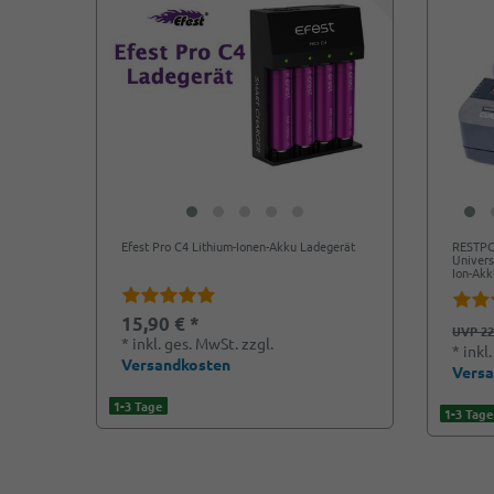
Efest Pro C4 Lithium-Ionen-Akku Ladegerät
RESTPO
Univers
Ion-Akk
15,90 € *
UVP 22
*
inkl. ges. MwSt.
zzgl.
*
inkl
Versandkosten
Vers
1-3 Tage
1-3 Tage