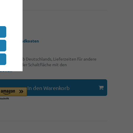
*
EUR
 zzgl.
Versandkosten
ngen innerhalb Deutschlands, Lieferzeiten für andere
 Sie bitte der Schaltfläche mit den
tionen
In den Warenkorb