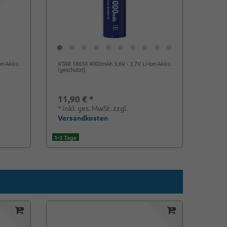
on-Akku
XTAR 18650 4000mAh 3,6V - 3,7V Li-Ion-Akku
(geschützt)
11,90 € *
*
inkl. ges. MwSt.
zzgl.
Versandkosten
1-3 Tage