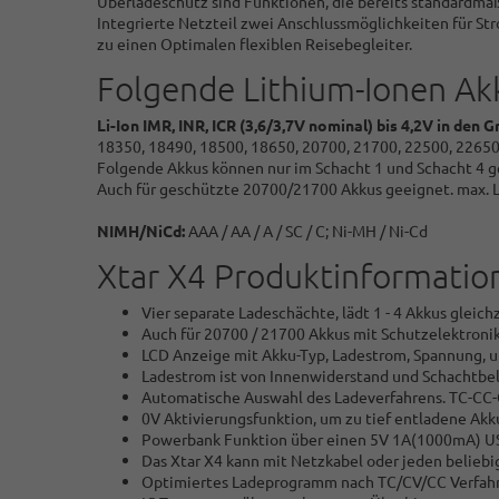
Überladeschutz sind Funktionen, die bereits standardmä
Integrierte Netzteil zwei Anschlussmöglichkeiten für 
zu einen Optimalen flexiblen Reisebegleiter.
Folgende Lithium-Ionen Ak
Li-Ion IMR, INR, ICR (3,6/3,7V nominal) bis 4,2V in den 
18350, 18490, 18500, 18650, 20700, 21700, 22500, 22650
Folgende Akkus können nur im Schacht 1 und Schacht 4 
Auch für geschützte 20700/21700 Akkus geeignet. max.
NIMH/NiCd:
AAA / AA / A / SC / C; Ni-MH / Ni-Cd
Xtar X4 Produktinformatio
Vier separate Ladeschächte, lädt 1 - 4 Akkus gleic
Auch für 20700 / 21700 Akkus mit Schutzelektroni
LCD Anzeige mit Akku-Typ, Ladestrom, Spannung, u
Ladestrom ist von Innenwiderstand und Schachtbel
Automatische Auswahl des Ladeverfahrens. TC-CC-C
0V Aktivierungsfunktion, um zu tief entladene Akk
Powerbank Funktion über einen 5V 1A(1000mA) US
Das Xtar X4 kann mit Netzkabel oder jeden belieb
Optimiertes Ladeprogramm nach TC/CV/CC Verfahre