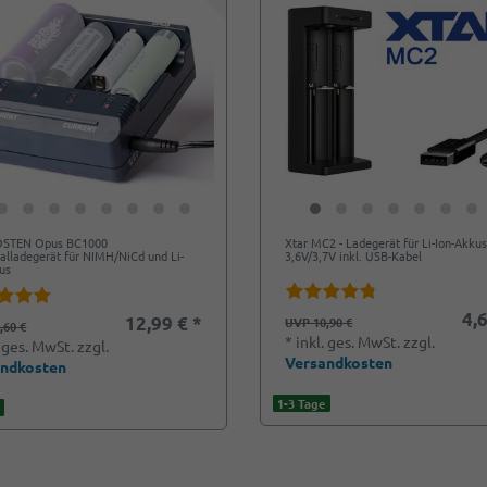
STEN Opus BC1000
Xtar MC2 - Ladegerät für Li-Ion-Akku
alladegerät für NIMH/NiCd und Li-
3,6V/3,7V inkl. USB-Kabel
us
4,6
12,99 € *
UVP 10,90 €
,60 €
*
inkl. ges. MwSt.
zzgl.
. ges. MwSt.
zzgl.
Versandkosten
andkosten
1-3 Tage