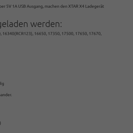
 über 5V 1A USB Ausgang, machen den XTAR X4 Ladegerät
geladen werden:
0, 16340(RCR123), 16650, 17350, 17500, 17650, 17670,
dig
nander.
)