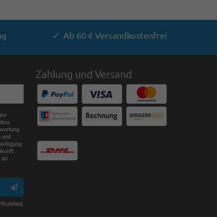
ng
✓ Ab 60 € Versandkostenfrei
Zahlung und Versand
zur
dass
twortung
n und
nwilligung
ukunft
 an
flichtfeld.