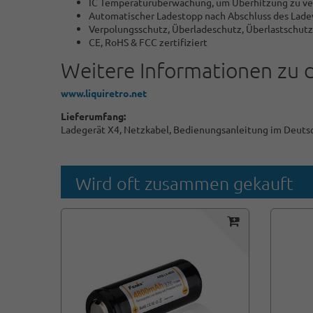
IC Temperaturüberwachung, um Überhitzung zu v
Automatischer Ladestopp nach Abschluss des Lad
Verpolungsschutz, Überladeschutz, Überlastsch
CE, RoHS & FCC zertifiziert
Weitere Informationen zu 
www.
liquiretro.net
Lieferumfang:
Ladegerät X4, Netzkabel, Bedienungsanleitung im Deutsch, 
Wird oft zusammen gekauft