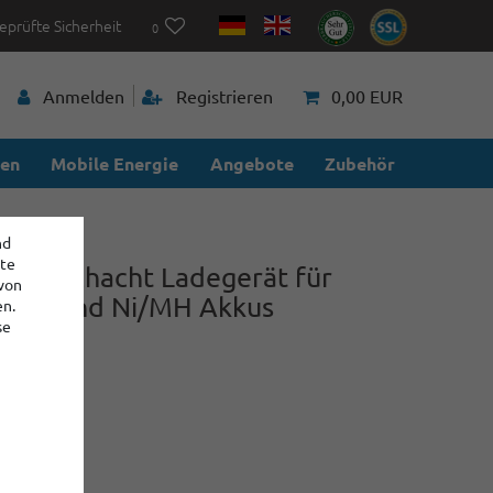
eprüfte Sicherheit
0
Anmelden
Registrieren
0,00 EUR
ien
Mobile Energie
Angebote
Zubehör
nd
ite
 Vier-Schacht Ladegerät für
 von
Ionen und Ni/MH Akkus
en.
se
29
,90 €