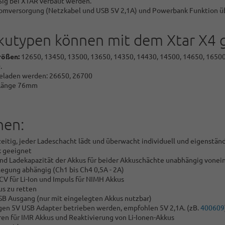
ßig bei XTAR verbaut werden.
Stromversorgung (Netzkabel und USB 5V 2,1A) und Powerbank Funktion
kutypen können mit dem Xtar X4 
Größen:
12650, 13450, 13500, 13650, 14350, 14430, 14500, 14650, 1650
.
geladen werden: 26650, 26700
 Länge 76mm
nen:
hzeitig, jeder Ladeschacht lädt und überwacht individuell und eigenstän
k geeignet
nd Ladekapazität der Akkus für beider Akkuschächte unabhängig vonei
egung abhängig (Ch1 bis Ch4 0,5A - 2A)
V für Li-Ion und Impuls für NIMH Akkus
us zu retten
B Ausgang (nur mit eingelegten Akkus nutzbar)
igen 5V USB Adapter betrieben werden, empfohlen 5V 2,1A. (zB.
400609
n für IMR Akkus und Reaktivierung von Li-Ionen-Akkus