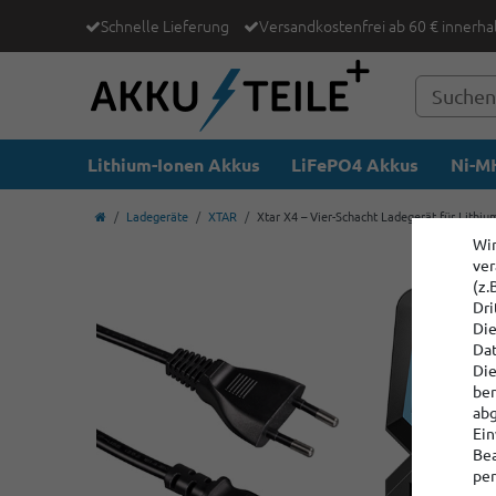
Schnelle Lieferung
Versandkostenfrei ab 60 € innerha
Lithium-Ionen Akkus
LiFePO4 Akkus
Ni-MH
Ladegeräte
XTAR
Xtar X4 – Vier-Schacht Ladegerät für Lithi
Wir
ver
(z.
Dri
Die
Dat
Die
ber
abg
Ein
Bea
per