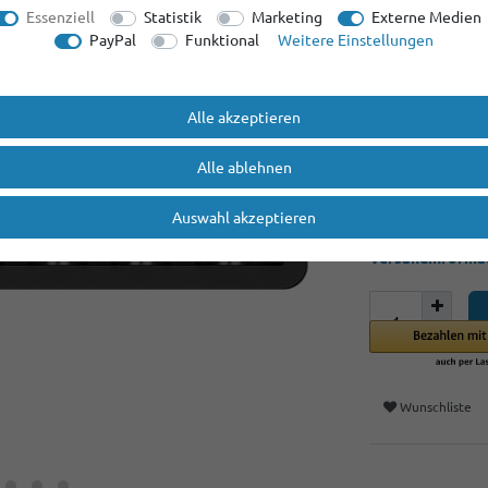
Essenziell
Statistik
Marketing
Externe Medien
PayPal
Funktional
Weitere Einstellungen
21,90 
Inhalt
1
Stück
Alle akzeptieren
* inkl. ges. MwSt.
Alle ablehnen
1-3 Tage
*gilt für Lieferu
Auswahl akzeptieren
Länder entnehmen
Versandinforma
Wunschliste