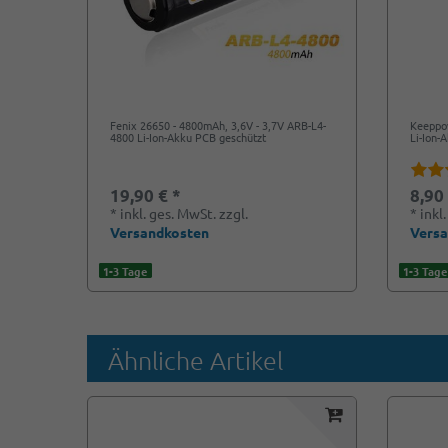
Fenix 26650 - 4800mAh, 3,6V - 3,7V ARB-L4-
Keeppo
4800 Li-Ion-Akku PCB geschützt
Li-Ion-
19,90 € *
8,90
*
inkl. ges. MwSt.
zzgl.
*
inkl
Versandkosten
Vers
1-3 Tage
1-3 Tage
Ähnliche Artikel