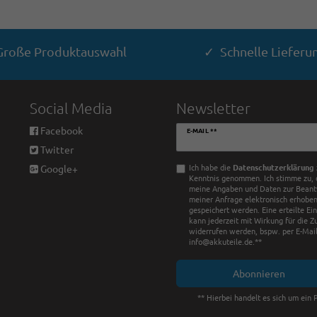
roße Produktauswahl
✓ Schnelle Lieferu
Social Media
Newsletter
Newsletter
Facebook
E-MAIL **
Honig
Twitter
Ich habe die
Daten­schutz­erklärung
Google+
Kenntnis genommen. Ich stimme zu, 
meine Angaben und Daten zur Bean
meiner Anfrage elektronisch erhobe
gespeichert werden. Eine erteilte Ei
kann jederzeit mit Wirkung für die Z
widerrufen werden, bspw. per E-Mail
info@akkuteile.de.**
Abonnieren
** Hierbei handelt es sich um ein P