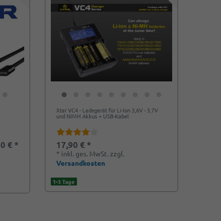
s
Xtar VC4 - Ladegerät für Li-Ion 3,6V - 3,7V
und NIMH Akkus + USB-Kabel
0 € *
17,90 € *
*
inkl. ges. MwSt.
zzgl.
Versandkosten
1-3 Tage