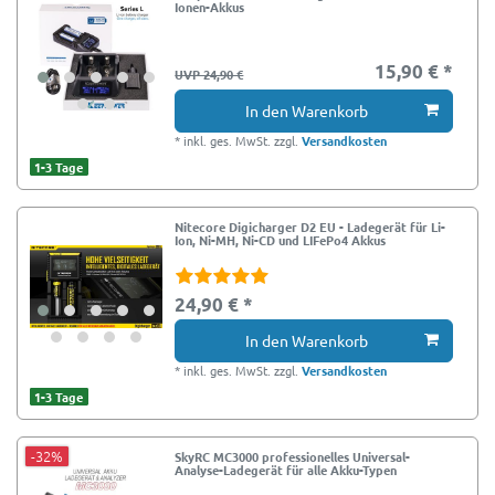
Ionen-Akkus
15,90 € *
UVP 24,90 €
In den Warenkorb
*
inkl. ges. MwSt.
zzgl.
Versandkosten
1-3 Tage
Nitecore Digicharger D2 EU - Ladegerät für Li-
Ion, Ni-MH, Ni-CD und LIFePo4 Akkus
24,90 € *
In den Warenkorb
*
inkl. ges. MwSt.
zzgl.
Versandkosten
1-3 Tage
-32%
SkyRC MC3000 professionelles Universal-
Analyse-Ladegerät für alle Akku-Typen