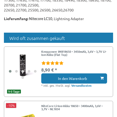
17500, 17650, 17670, 17700, 18350, 18490, 18500, 18650, 18700,
20700, 21700, 22500,
22650, 22700, 25500, 26500, 26650,26700
Lieferumfang:
, Lightning Adapter
Nitecore LC10
Wird oft zusammen gekauft
Keeppower IMR18650 - 3450mAh, 3,6V - 3,7V Li-
Ion-Akku (Flat Top)
8,90 € *
In den Warenkorb
*
inkl. ges. MwSt.
zzgl.
Versandkosten
1-3 Tage
-10%
NiteCore Li-Ion-Akku 18650 - 3400mAh, 3,6V -
3,7V - NL1834