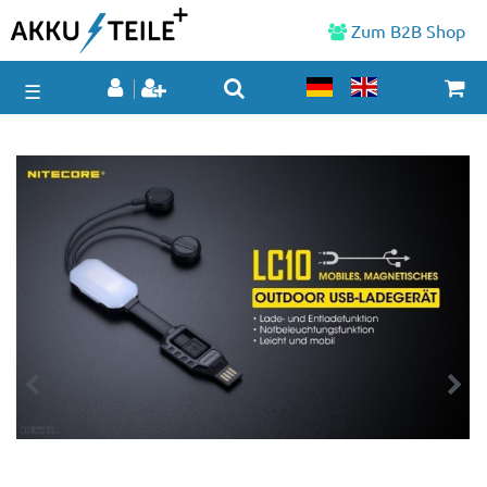
Zum B2B Shop
☰