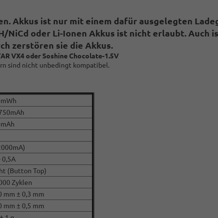
nen. Akkus ist nur mit einem dafür ausgelegten Lade
iCd oder Li-Ionen Akkus ist nicht erlaubt. Auch is
ch zerstören sie die Akkus.
TAR VX4 oder Soshine Chocolate-1.5V
rn sind nicht unbedingt kompatibel.
0mWh
1750mAh
0mAh
2000mA)
- 0,5A
ht (Button Top)
1000 Zyklen
0 mm ± 0,3 mm
0 mm ± 0,5 mm
± 1 g