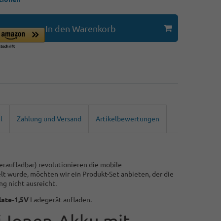
In den Warenkorb
l
Zahlung und Versand
Artikelbewertungen
eraufladbar) revolutionieren die mobile
t wurde, möchten wir ein Produkt-Set anbieten, der die
g nicht ausreicht.
late-1,5V
Ladegerät aufladen.
i-Ionen-Akku mit