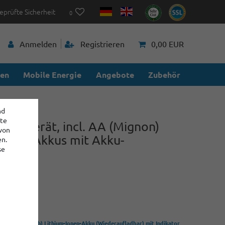
eprüfte Sicherheit
0
Anmelden
Registrieren
0,00 EUR
ien
Mobile Energie
Angebote
Zubehör
nd
ite
 Ladegerät, incl. AA (Mignon)
 von
Li-Ion-Akkus mit Akku-
en.
se
nzeige
35-12
 (ca. 1750mAh) Lithium-Ionen-Akku (Wiederaufladbar) mit Indikator