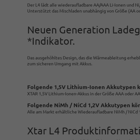
Der L4 lädt alle wiederaufladbare AA/AAA Li-Ionen und 
Unterstützt das Mischladen unabhängig von Größe (AA od
Neuen Generation Ladege
*Indikator.
Das ausgehöhltes Design, das die Wärmeableitung erheblic
zum sicheren Umgang mit Akkus.
Folgende 1,5V Lithium-Ionen Akkutypen 
XTAR 1,5V Lithium-Ionen-Akkus in der Größe AAA oder AA 
Folgende NiMh / NiCd 1,2V Akkutypen kö
Alle am Markt erhältliche Wiederaufladbare NiMh / NiCd 
Xtar L4 Produktinformat