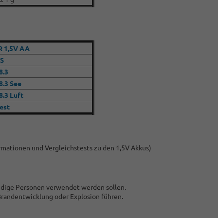
 1,5V AA
S
8.3
.3 See
.3 Luft
test
ormationen und Vergleichstests zu den 1,5V Akkus)
undige Personen verwendet werden sollen.
Brandentwicklung oder Explosion führen.