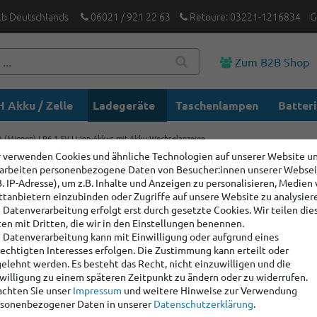
lb Deutschlands
06021 / 921 22 63
Retoure: 03221-1216834
G
Zum B2B Shop
 Akku / Zelle
Ladegeräte
Taschenlampen
Batter
 AA (Mignon) LR6 1,5V Li-Ion-Akkus mit Akku-Wechselanzeige
 verwenden Cookies und ähnliche Technologien auf unserer Website u
arbeiten personenbezogene Daten von Besucher:innen unserer Webse
Xtar L4 –
B. IP-Adresse), um z.B. Inhalte und Anzeigen zu personalisieren, Medien
LR6 1,5V 
ttanbietern einzubinden oder Zugriffe auf unsere Website zu analysier
 Datenverarbeitung erfolgt erst durch gesetzte Cookies. Wir teilen die
Wechsela
en mit Dritten, die wir in den Einstellungen benennen.
 Datenverarbeitung kann mit Einwilligung oder aufgrund eines
echtigten Interesses erfolgen. Die Zustimmung kann erteilt oder
Artikelnummer:
6001
elehnt werden. Es besteht das Recht, nicht einzuwilligen und die
willigung zu einem späteren Zeitpunkt zu ändern oder zu widerrufen.
Hersteller
:
Xtar
chten Sie unser
Impressum
und weitere Hinweise zur Verwendung
sonenbezogener Daten in unserer
Daten­schutz­erklärung
.
Artikelpaket Inhalt:
12 x
AA 1,5V 2700mWh