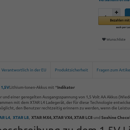
Wunschliste
Verantwortlich in der EU
Produktsicherheit
Fragen zum Artike
1,5V
Lithium-Ionen-Akkus mit *
Indikator
tor und einer geregelten Ausgangsspannung von 1,5 Volt AA Akkus (Wied
mmen mit dem XTAR L4 Ladegerät, der für diese Technologie entwickel
öglicht, den Benutzer rechtzeitig erinnern zu werden, wenn die Leistun
AR L4
,
XTAR L8
,
XTAR MX4, XTAR VX4
, XTAR LC8
und
Soshine Choco
beschreibung zu dem 1,5V L