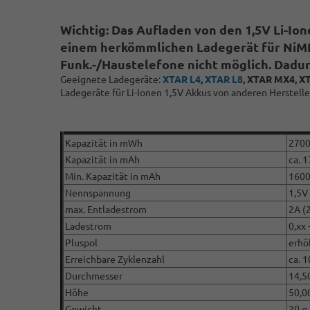
Wichtig: Das Aufladen von den 1,5V Li-Io
einem herkömmlichen Ladegerät für NiMH/N
Funk.-/Haustelefone nicht möglich. Dadur
Geeignete Ladegeräte:
XTAR L4
,
XTAR L8
, XTAR MX4, X
Ladegeräte für Li-Ionen 1,5V Akkus von anderen Herstelle
Kapazität in mWh
270
Kapazität in mAh
ca. 
Min. Kapazität in mAh
160
Nennspannung
1,5V
max. Entladestrom
2A (
Ladestrom
0,xx 
Pluspol
erhö
Erreichbare Zyklenzahl
ca. 
Durchmesser
14,5
Höhe
50,0
Gewicht
20 g 