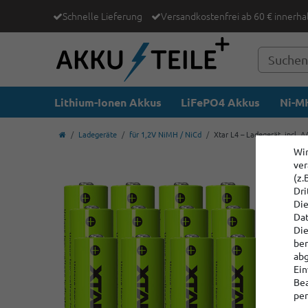
Schnelle Lieferung
Versandkostenfrei ab 60 € innerha
Lithium-Ionen Akkus
LiFePO4 Akkus
Ni-MH
Ladegeräte
für 1,2V NiMH / NiCd
Xtar L4 – Ladegerät, incl.
Wir
ver
(z.
Dri
Die
Dat
Die
ber
abg
Ein
Bea
per