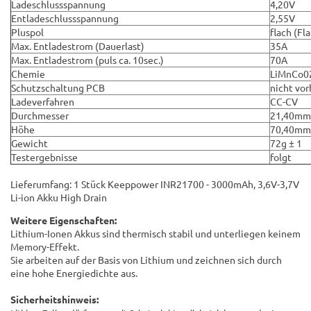
Ladeschlussspannung
4,20V
Entladeschlussspannung
2,55V
Pluspol
flach (Fl
Max. Entladestrom (Dauerlast)
35A
Max. Entladestrom (puls ca. 10sec.)
70A
Chemie
LiMnCo0
Schutzschaltung PCB
nicht vo
Ladeverfahren
CC-CV
Durchmesser
21,40mm 
Höhe
70,40mm 
Gewicht
72g ± 1
Testergebnisse
folgt
Lieferumfang: 1 Stück Keeppower INR21700 - 3000mAh, 3,6V-3,7V
Li-ion Akku High Drain
Weitere Eigenschaften:
Lithium-Ionen Akkus sind thermisch stabil und unterliegen keinem
Memory-Effekt.
Sie arbeiten auf der Basis von Lithium und zeichnen sich durch
eine hohe Energiedichte aus.
Sicherheitshinweis: