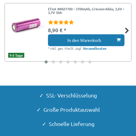
Efest IMR21700 - 3700mAh, Li-Ionen-Akku, 3,6V -
3,7V 30A
8,90 € *
In den Warenkorb
*
inkl. ges. MwSt.
zzgl.
Versandkosten
1-3 Tage
✓ SSL- Verschlüsselung
✓ Große Produktauswahl
✓ Schnelle Lieferung