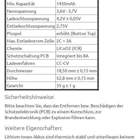
Min. Kapazität
1450mAh
Nennspannung
3,6V - 3,7V
Ladeschlussspannung
4,2V ± 0,05V
Entladeschlussspannung
2,75V
Pluspol
erhöht (Button Top)
Max. Entladestrom Zelle
2C = 3A
Chemie
LiCoO2 (ICR)
Schutzschaltung PCB
integriert bis 8A
Ladeverfahren
CC-CV
Durchmesser
18,50 mm ± 0,15 mm
Höhe
52,8 mm ± 0,15 mm
Gewicht
35 g ± 1 g
Sicherheitshinweise:
Bitte beachten Sie, dass das Entfernen bzw. Beschädigen der
Schutzelektronik (PCB) zu einem Kurzschluss, zur
Brandentwicklung oder Explosion führen kann.
Weitere Eigenschaften:
Lithium-Ionen Akkus sind thermisch stabil und unterliegen keinem