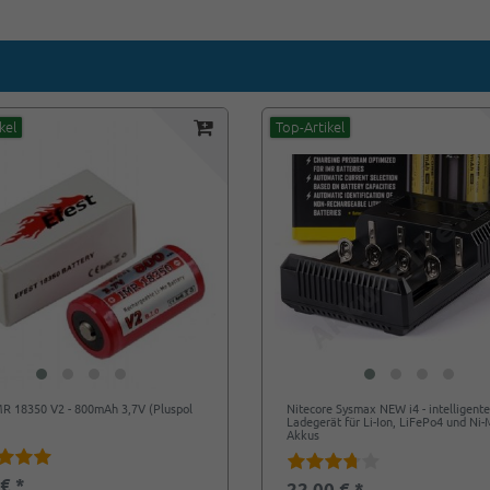
kel
Top-Artikel
MR 18350 V2 - 800mAh 3,7V (Pluspol
Nitecore Sysmax NEW i4 - intelligent
Ladegerät für Li-Ion, LiFePo4 und Ni
Akkus
 € *
22,00 € *