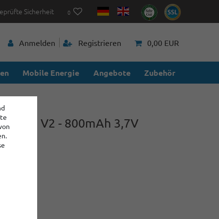
eprüfte Sicherheit
0
Anmelden
Registrieren
0,00 EUR
ien
Mobile Energie
Angebote
Zubehör
nd
ite
R 18350 V2 - 800mAh 3,7V
 von
erhöht)
en.
se
02
00 €