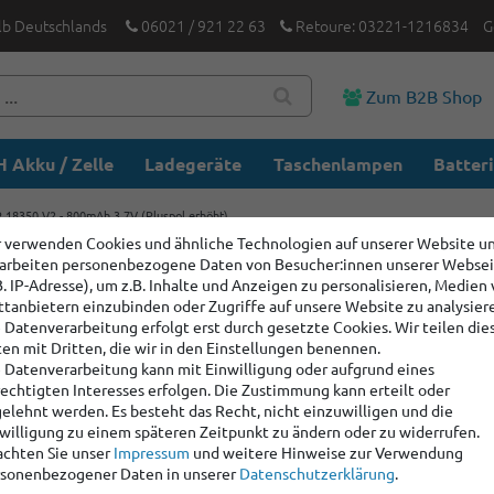
lb Deutschlands
06021 / 921 22 63
Retoure: 03221-1216834
G
Zum B2B Shop
 Akku / Zelle
Ladegeräte
Taschenlampen
Batter
R 18350 V2 - 800mAh 3,7V (Pluspol erhöht)
 verwenden Cookies und ähnliche Technologien auf unserer Website u
arbeiten personenbezogene Daten von Besucher:innen unserer Webse
Efest IM
B. IP-Adresse), um z.B. Inhalte und Anzeigen zu personalisieren, Medien
(Pluspol 
ttanbietern einzubinden oder Zugriffe auf unsere Website zu analysier
 Datenverarbeitung erfolgt erst durch gesetzte Cookies. Wir teilen die
en mit Dritten, die wir in den Einstellungen benennen.
 Datenverarbeitung kann mit Einwilligung oder aufgrund eines
Artikelnummer:
1004
echtigten Interesses erfolgen. Die Zustimmung kann erteilt oder
Hersteller
:
Efest
elehnt werden. Es besteht das Recht, nicht einzuwilligen und die
willigung zu einem späteren Zeitpunkt zu ändern oder zu widerrufen.
chten Sie unser
Impressum
und weitere Hinweise zur Verwendung
Staffelpreise:
sonenbezogener Daten in unserer
Daten­schutz­erklärung
.
Ab Menge: 2
4,