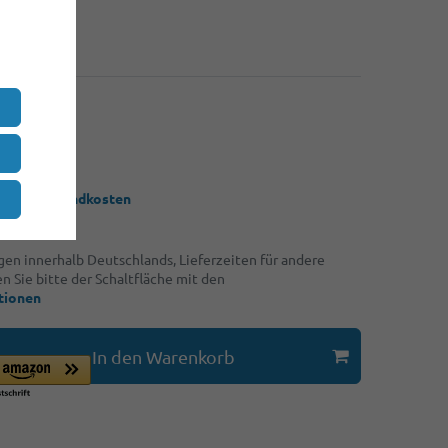
80 €
50 €
*
UR
 / Stück
 zzgl.
Versandkosten
ngen innerhalb Deutschlands, Lieferzeiten für andere
 Sie bitte der Schaltfläche mit den
tionen
In den Warenkorb