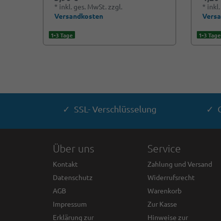
*
inkl. ges. MwSt.
zzgl.
*
inkl
Versandkosten
Vers
1-3 Tage
1-3 Tage
✓ SSL- Verschlüsselung
✓ G
Über uns
Service
Kontakt
Zahlung und Versand
Datenschutz
Widerrufsrecht
AGB
Warenkorb
Impressum
Zur Kasse
Erklärung zur
Hinweise zur