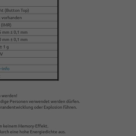
ht (Button Top)
t vorhanden
 (IMR)
5 mm ± 0,1 mm
0 mm ± 0,1 mm
± 1 g
CV
-info
t
n werden!
kundige Personen verwendet werden dürfen.
Brandentwicklung oder Explosion führen.
gen keinem Memory-Effekt.
 durch eine hohe Energiedichte aus.