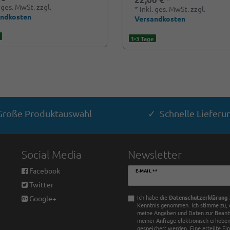
. ges. MwSt.
zzgl.
*
inkl. ges. MwSt.
zzgl.
andkosten
Versandkosten
1-3 Tage
roße Produktauswahl
✓ Schnelle Lieferu
Social Media
Newsletter
Newsletter
Facebook
E-MAIL **
Honig
Twitter
Ich habe die
Daten­schutz­erklärung
Google+
Kenntnis genommen. Ich stimme zu, 
meine Angaben und Daten zur Bean
meiner Anfrage elektronisch erhobe
gespeichert werden. Eine erteilte Ei