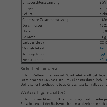
Entladeschlussspannung
2,5V
Pluspol
erhö
Schutz
nich
Chemische Zusammensetzung
LiMn
Durchmesser
18,2
Höhe
35,3
Gewicht
21 g 
Ladeverfahren
CC-
Vergleichstest
Test
Testergebnisse
lygte
Herstellerlink
Efes
Sicherheitshinweise:
Lithium Zellen dürfen nur mit Schutzelektronik betriebe
Bitte beachten Sie, dass Lithium Zellen nur durch fach
Bei falscher Handhabung bzw. Kurzschluss kann dies zur 
Weitere Eigenschaften:
Lithium-Ionen Akkus sind thermisch stabil und unterlie
Sie arbeiten auf der Basis von Lithium und zeichnen sich