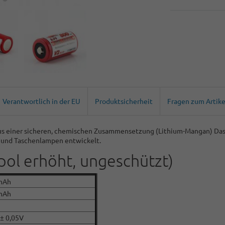
Verantwortlich in der EU
Produktsicherheit
Fragen zum Artike
 aus einer sicheren, chemischen Zusammensetzung (Lithium-Mangan) Das 
er und Taschenlampen entwickelt.
pol erhöht, ungeschützt)
mAh
mAh
 ± 0,05V