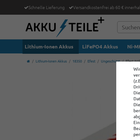
Schnelle Lieferung
Versandkostenfrei ab 60 € innerha
Lithium-Ionen Akkus
LiFePO4 Akkus
Ni-MH
Lithium-Ionen Akkus
18350
Efest
Ungeschützt
Efest IM
Wir
ver
(z.
Dri
Die
Dat
Die
ber
abg
Ein
Bea
per