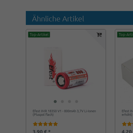
Ähnliche Artikel
Top-Artikel
Top-Arti
Efest IMR 18350 V1 - 800mAh 3,7V Li-Ionen
Efest I
(Pluspol flach)
erhöht)
3,90 € *
4,20