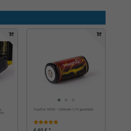
es
Trustfire 18350 - 1200mAh 3,7V geschützt
-MH
4,40 € *