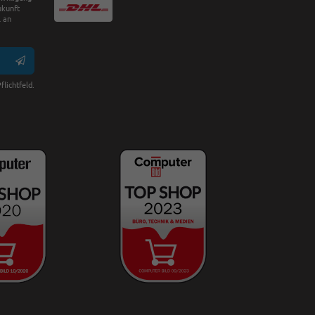
ukunft
 an
flichtfeld.