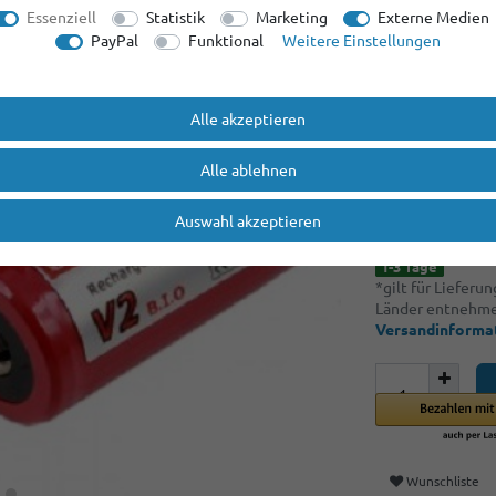
Ab Menge: 4
3,
Essenziell
Statistik
Marketing
Externe Medien
Ab Menge: 8
3,
PayPal
Funktional
Weitere Einstellungen
4,20 E
Alle akzeptieren
Inhalt
1
Stück
Alle ablehnen
Grundpreis
4,20 €
* inkl. ges. MwSt.
Auswahl akzeptieren
1-3 Tage
*gilt für Lieferu
Länder entnehmen
Versandinforma
Wunschliste