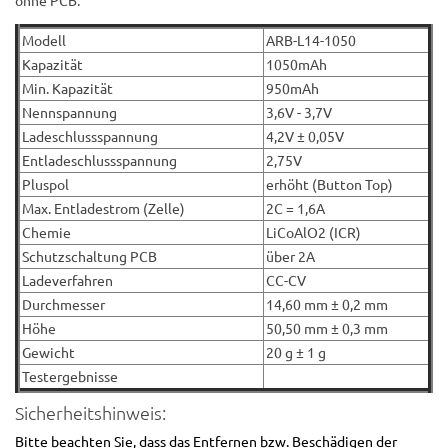
Modell
ARB-L14-1050
Kapazität
1050mAh
Min. Kapazität
950mAh
Nennspannung
3,6V - 3,7V
Ladeschlussspannung
4,2V ± 0,05V
Entladeschlussspannung
2,75V
Pluspol
erhöht (Button Top)
Max. Entladestrom (Zelle)
2C = 1,6A
Chemie
LiCoAlO2 (ICR)
Schutzschaltung PCB
über 2A
Ladeverfahren
CC-CV
Durchmesser
14,60 mm ± 0,2 mm
Höhe
50,50 mm ± 0,3 mm
Gewicht
20 g ± 1 g
Testergebnisse
Sicherheitshinweis:
Bitte beachten Sie, dass das Entfernen bzw. Beschädigen der