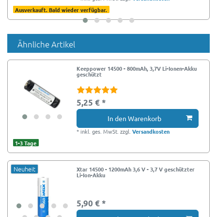
Ausverkauft. Bald wieder verfügbar.
Ähnliche Artikel
Keeppower 14500 - 800mAh, 3,7V Li-Ionen-Akku
geschützt
5,25 € *
In den Warenkorb
*
inkl. ges. MwSt.
zzgl.
Versandkosten
1-3 Tage
Neuheit
Xtar 14500 - 1200mAh 3,6 V - 3,7 V geschützter
Li-Ion-Akku
5,90 € *