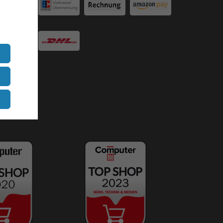
zur
dass
twortung
n und
nwilligung
ukunft
 an
flichtfeld.