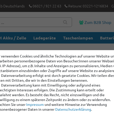
lb Deutschlands
06021 / 921 22 63
Retoure: 03221-1216834
G
Zum B2B Shop
 Akku / Zelle
Ladegeräte
Taschenlampen
Batter
 verwenden Cookies und ähnliche Technologien auf unserer Website u
arbeiten personenbezogene Daten von Besucher:innen unserer Webse
B. IP-Adresse), um z.B. Inhalte und Anzeigen zu personalisieren, Medien
ttanbietern einzubinden oder Zugriffe auf unsere Website zu analysier
roße Produktauswahl
✓ Schnelle Lieferu
 Datenverarbeitung erfolgt erst durch gesetzte Cookies. Wir teilen die
en mit Dritten, die wir in den Einstellungen benennen.
 Datenverarbeitung kann mit Einwilligung oder aufgrund eines
echtigten Interesses erfolgen. Die Zustimmung kann erteilt oder
Social Media
Newsletter
elehnt werden. Es besteht das Recht, nicht einzuwilligen und die
willigung zu einem späteren Zeitpunkt zu ändern oder zu widerrufen.
Newsletter
Facebook
E-MAIL **
chten Sie unser
Impressum
und weitere Hinweise zur Verwendung
Honig
sonenbezogener Daten in unserer
Daten­schutz­erklärung
.
Twitter